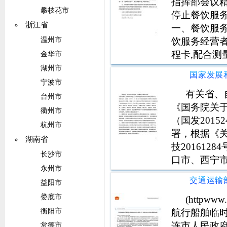
指挥部会议精
攀枝花市
停止餐饮服
浙江省
一、餐饮服
饮服务经营
温州市
程卡,配合测
金华市
应按照《新
湖州市
规定》有关
宁波市
控管理。
有关省、
台州市
《国务院关
衢州市
（国发201
杭州市
署，根据《
湖南省
技20161
长沙市
口市、西宁
永州市
市、郴州市
益阳市
市、五家渠市
娄底市
请各示范城
(httpw
航行船舶临
衡阳市
连市人民政
常德市