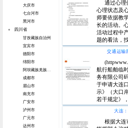
通过心理
大庆市
心理状态及
七台河市
师要依据教
黑河市
长的活动。
四川省
活动过程中
甘孜藏族自治州
题的看法，
宜宾市
生成的过程
动情境，促
德阳市
力，促进学
(httpw
绵阳市
航行船舶临
阿坝藏族羌族自治州
务有限公司
成都市
于申请大连
眉山市
示》（大口岸
南充市
若干规定》
广安市
际航行船舶
泸州市
大连
船务有限公司码
广元市
严格落实疫
根据大连
达州市