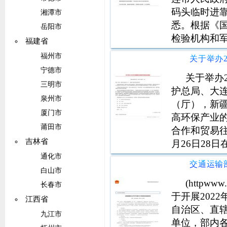
码头临时进靠
湘潭市
悉。根据《
岳阳市
检验机构和
福建省
二一船务有限
福州市
连长海船厂
宁德市
海关监管条
关于举办
三明市
护总局、大
泉州市
（厅），新
厦门市
高环保产业
莆田市
合作和贸易往
吉林省
月26日28
览会（以下
通化市
局、大连市
白山市
览服务有限
(httpw
长春市
于开展202
江西省
自治区、直
九江市
单位，部内各