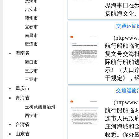
抚州市
界海事日在我
吉安市
扬航海文化
赣州市
世纪海上丝
宜春市
泛的影响。5
南昌市
位，共
(httpw
鹰潭市
航行船舶临
复文号交海批
海南省
际航行船舶
海口市
示》（大口岸
三沙市
干规定》，
三亚市
意国际航行
重庆市
岛、广鹿岛
青海省
限自批复之日
(httpw
玉树藏族自治州
航行船舶临
西宁市
连市人民政
台湾省
庄河海域和金
收悉。你办
山东省