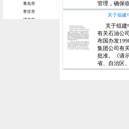
管理，确保
青岛市
行船舶严格
枣庄市
军事活动时
济南市
舶、船员及
关于组建
威海市
有关石油公司
潍坊市
布国办发19
临沂市
集团公司有
菏泽市
批准。《请
淄博市
省、自治区
甘肃省
归新组建的
兰州市
（以下简称
关企业的国
陇南市
平凉市
定西市
广东省
佛山市
广州市