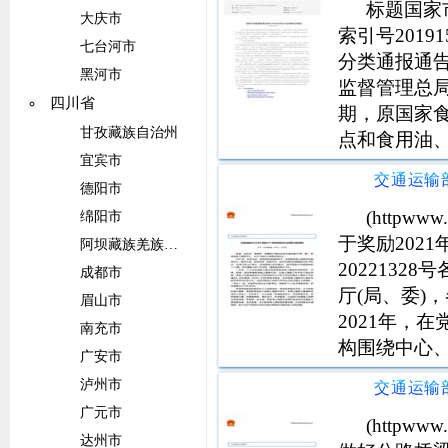
标题国家
大庆市
索引号20191
七台河市
分类通报通告
黑河市
监督管理总局
四川省
期，原国家
甘孜藏族自治州
点和食用油、
宜宾市
目合格样品3
情况通告如下
德阳市
品3批次
(httpw
绵阳市
于奖励202
阿坝藏族羌族自治州
202213
成都市
厅(局、委)
眉山市
2021年，
南充市
构围绕中心
广安市
搜救行动19
泸州市
功搜救中外遇
广元市
(httpw
达州市