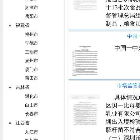
于13批次食
湘潭市
督管理总局
岳阳市
制品，粮食
福建省
1638批次
福州市
中国
机构为天津
宁德市
为河南省产
中国一中
三明市
泉州市
厦门市
莆田市
吉林省
具体情况
通化市
区贝一比母
白山市
乳业有限公司
长春市
圳出入境检
江西省
肠杆菌不符
九江市
（一）深圳