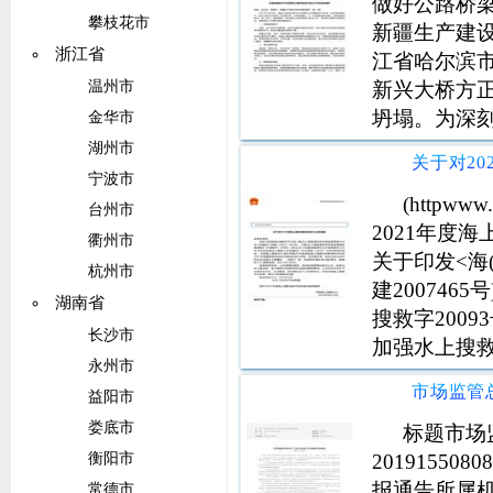
做好公路桥
攀枝花市
新疆生产建设
浙江省
江省哈尔滨
新兴大桥方正
温州市
坍塌。为深
金华市
梁运行安全
湖州市
紧急通知如
宁波市
河流融化易
(httpw
台州市
2021年度
衢州市
关于印发<海
杭州市
建200746
湖南省
搜救字200
长沙市
加强水上搜救
永州市
国海上搜救中
益阳市
2021年度
娄底市
标题市场
20191550
衡阳市
报通告所属机
常德市