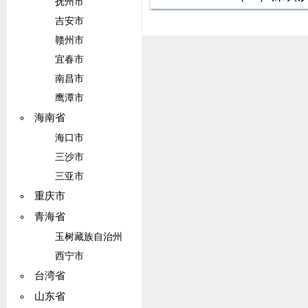
抚州市
鲫鱼，经湖
吉安市
诺沙星（以
赣州市
准规定。深
宜春市
结
南昌市
鹰潭市
海南省
海口市
三沙市
三亚市
重庆市
青海省
玉树藏族自治州
西宁市
台湾省
山东省