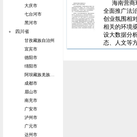
海南营商
大庆市
全面推广法
七台河市
创业氛围相
黑河市
相关的环境
四川省
设大数据分
甘孜藏族自治州
态、人文等
宜宾市
2017年城
总体较为落后
德阳市
排名第15位
绵阳市
阿坝藏族羌族自治州
成都市
眉山市
南充市
广安市
泸州市
广元市
达州市