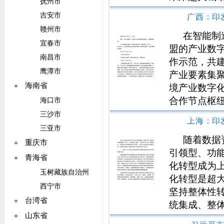
抚州市
化国家新气
吉安市
带。五、着
赣州市
近平总书记
在智能制
宜春市
理
盟的产业数
南昌市
作示范，共
鹰潭市
产业要素集
海南省
境产业数字
合作节点枢
海口市
合作机制，
三沙市
杆企业，支
三亚市
推动产能合
随着数据
重庆市
引领型、功
青海省
化转型成为
玉树藏族自治州
化转型是超
西宁市
坚持整体性
台湾省
统集成、整
山东省
足新需求、