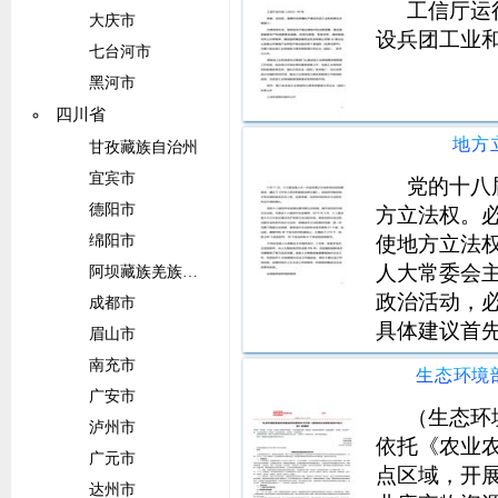
工信厅运
大庆市
设兵团工业
七台河市
黑河市
四川省
地方
甘孜藏族自治州
宜宾市
党的十八
德阳市
方立法权。
使地方立法
绵阳市
人大常委会
阿坝藏族羌族自治州
政治活动，
成都市
具体建议首
眉山市
思想为指导
南充市
立法工作，
广安市
会一体遵循的
（生态环
泸州市
依托《农业
广元市
点区域，开
达州市