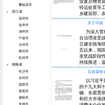
业废弃物资
攀枝花市
转运处置等
浙江省
乡建设部、
温州市
（农业农村
警局等参与）
金华市
污染物排放
为深入贯
湖州市
合治理攻坚
宁波市
立健全陆海
台州市
五以来，我
衢州市
攻坚战阶段
杭州市
持续推进，
湖南省
施，海洋生
长沙市
升。海洋生
永州市
监测、海洋
以习近平
益阳市
态
的十九大和
娄底市
确、全面贯
衡阳市
和巨大市场
消费大众化
常德市