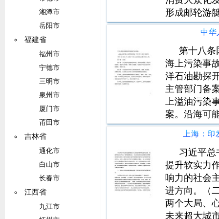
形成邮轮游
湘潭市
完善产业生
岳阳市
中华
持国家政策
福建省
体系，坚守
第十八条
福州市
系
海上污染事
宁德市
洋石油勘探
三明市
主管部门备
泉州市
上溢油污染
厦门市
案。沿海可
莆田市
的规定，制
吉林省
门、海洋行
关部门在发
习近平总
通化市
减
提升软实力
白山市
响力的社会
长春市
进方向。（
江西省
两个大局、
九江市
未来超大城