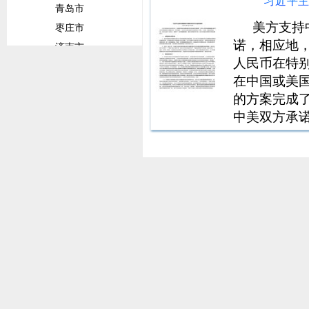
习近平
为促进，整
青岛市
导全社会共
美方支持
枣庄市
诺，相应地，
济南市
人民币在特别
威海市
在中国或美
潍坊市
的方案完成
临沂市
中美双方承
菏泽市
流，包括各
淄博市
中非投资方
甘肃省
人共识，促
兰州市
陇南市
平凉市
定西市
广东省
佛山市
广州市