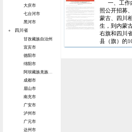
一、工作
大庆市
照公开招募
七台河市
蒙古、四川相
黑河市
生，到内蒙
四川省
右旗和四川
甘孜藏族自治州
县（旗）的1
宜宾市
点工作。三
期满、考核
德阳市
服务期为1
绵阳市
阿坝藏族羌族自治州
成都市
眉山市
南充市
广安市
泸州市
广元市
达州市