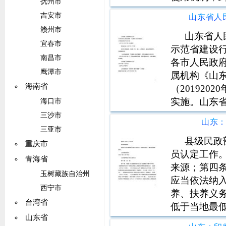
抚州市
行政管理和
吉安市
定行政处罚
赣州市
准，实现根
山东省人
宜春市
示范省建设行动
南昌市
各市人民政
鹰潭市
属机构《山
海南省
（20192
实施。山东省
海口市
东省推进互联
三沙市
山东
为贯彻落实
三亚市
见》（国办发2
县级民政
重庆市
员认定工作
青海省
来源；第四
玉树藏族自治州
应当依法纳
西宁市
养、扶养义
台湾省
低于当地最
山东省
规定的，应