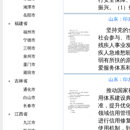
振兴。（1
湘潭市
枢纽，推进
岳阳市
能，提升威
福建省
直航航线，
坚持党的
福州市
社会参与、
宁德市
残疾人事业
三明市
疾人急难愁
泉州市
弱有所扶的
厦门市
爱服务体系
莆田市
障水平，促
吉林省
残疾人基本
革创新，深
推动国家
通化市
用体系建设
白山市
准，提升优
长春市
领域信用管
江西省
进行信用修
九江市
使用机制，到