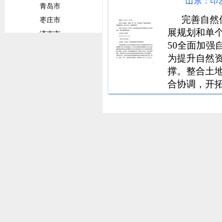
能力评估第
青岛市
门或乡镇人
完善自然
枣庄市
前
展规划和单
济南市
50全面加
威海市
为提升自然
潍坊市
撑。整合土
临沂市
合协调，开
菏泽市
新体系，初
淄博市
生态保护修
甘肃省
管理现代化
兰州市
陇南市
平凉市
定西市
广东省
佛山市
广州市