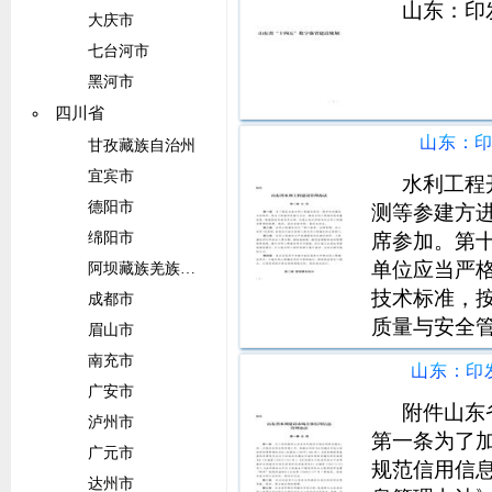
山东：印
大庆市
七台河市
黑河市
四川省
山东：
甘孜藏族自治州
宜宾市
水利工程
德阳市
测等参建方
席参加。第
绵阳市
单位应当严
阿坝藏族羌族自治州
技术标准，
成都市
质量与安全
眉山市
理单位控制
南充市
体系，大中
广安市
实行第三方
附件山东
泸州市
第一条为了
广元市
规范信用信
达州市