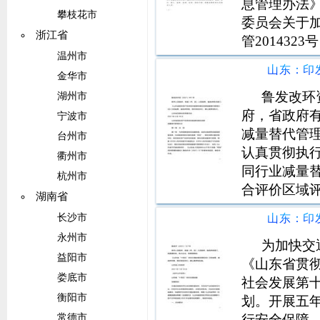
息管理办法》
攀枝花市
委员会关于
浙江省
管20143
温州市
市场正常秩序
公厅关于实
金华市
（办水保202
鲁发改环
湖州市
府，省政府
宁波市
减量替代管
台州市
认真贯彻执
衢州市
同行业减量
杭州市
合评价区域
湖南省
案第九条拟
长沙市
能源和煤炭
永州市
门审批、核
为加快交
益阳市
《山东省贯
娄底市
社会发展第十
衡阳市
划。开展五
行安全保障
常德市