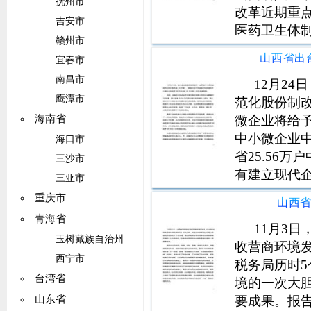
抚州市
改革近期重
吉安市
医药卫生体
赣州市
化医药卫生体
宜春市
202120
南昌市
实以下工作
12月2
鹰潭市
范化股份制
微企业将给予
海南省
中小微企业中
海口市
省25.56
三沙市
有建立现代
三亚市
做大的必由
重庆市
山西
推动个转企
青海省
体措施。着
11月3
玉树藏族自治州
收营商环境
西宁市
税务局历时
台湾省
境的一次大
要成果。报
山东省