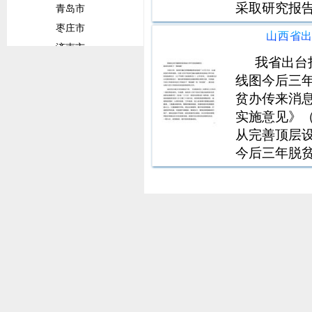
采取研究报
青岛市
营商环境这
枣庄市
山西省
的目标，系
济南市
了评价体系
我省出台
威海市
线图今后三年
潍坊市
贫办传来消
临沂市
实施意见》
菏泽市
从完善顶层
淄博市
今后三年脱
甘肃省
三年脱贫攻
兰州市
《实施意见
确，一是聚
陇南市
平凉市
定西市
广东省
佛山市
广州市