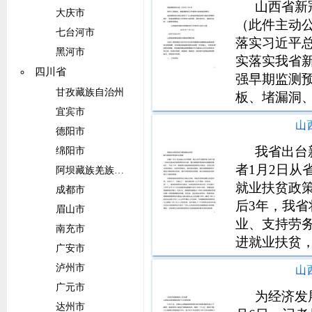
山西省新
大庆市
（此件主动
七台河市
落实习近平
黑河市
实落实我省
四川省
强早期监测
甘孜藏族自治州
板、堵漏洞
宜宾市
制。打通传
山
信息直接抓
德阳市
诊的传染病
我省出台
绵阳市
者1月2日
阿坝藏族羌族自治州
就业扶贫政
成都市
后3年，我
眉山市
业、支持劳
南充市
进就业扶贫
广安市
贫致富。在
泸州市
山
贫车间、社
广元市
间），吸纳
为经济发
达州市