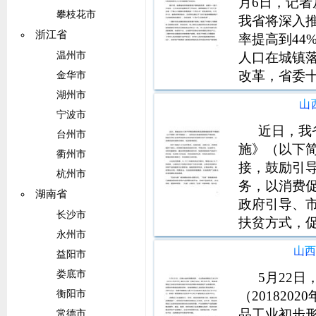
月6日，记
攀枝花市
我省将深入
浙江省
率提高到44
人口在城镇
温州市
改革，省委
金华市
明确提出了2
湖州市
山
展目标。规
宁波市
单位出具的
近日，我
台州市
施》（以下
衢州市
接，鼓励引
杭州市
务，以消费
湖南省
政府引导、
长沙市
扶贫方式，
永州市
民买到好东
山
益阳市
长效机制。
娄底市
化政策支持
5月22
方面
（20182
衡阳市
品工业初步
常德市