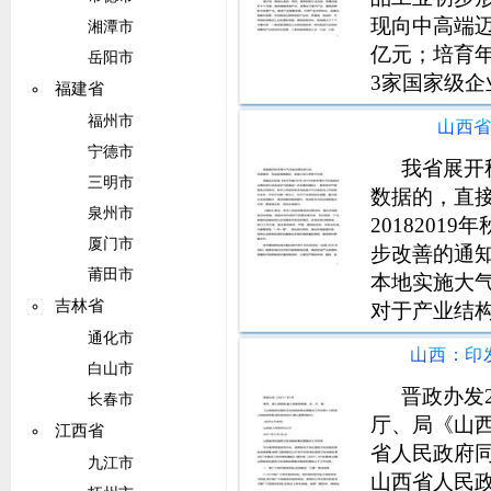
现向中高端迈
湘潭市
亿元；培育年
岳阳市
3家国家级企
福建省
涵盖轻工、
福州市
山西
构相对完整
宁德市
快发展与优
我省展开
三明市
数据的，直
泉州市
201820
厦门市
步改善的通
莆田市
本地实施大
吉林省
对于产业结
替代、柴油
通化市
办。方案要
白山市
坚持企业排
晋政办发
长春市
厅、局《山
江西省
省人民政府同
九江市
山西省人民政