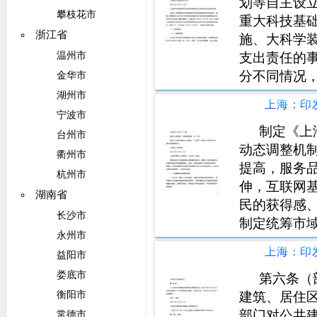
划等自主设立
攀枝花市
重大科技基
浙江省
施、大科学
支出责任的
温州市
分不同情况，
金华市
为开展产业
湖州市
功能型平台
宁波市
事一议方式
制定《上
台州市
动态调整机
衢州市
提高，服务
杭州市
伸，互联网
湖南省
民的获得感、
长沙市
制定统筹市
永州市
服务资源在
益阳市
化建设，推
娄底市
施专业化社
第六条（
建筑、居住
衡阳市
部门对公共
常德市