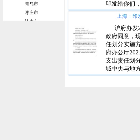
印发给你们
青岛市
牵头完善全
枣庄市
台），向社
济南市
住房租赁市
沪府办发
威海市
政府同意，
潍坊市
任划分实施
临沂市
府办公厅20
菏泽市
支出责任划
淄博市
域中央与地
甘肃省
发20201
兰州市
出责任划分改
定本方案。
陇南市
平凉市
定西市
广东省
佛山市
广州市