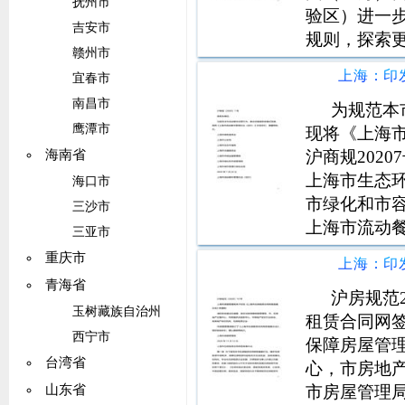
抚州市
验区）进一
吉安市
规则，探索
赣州市
场主体办事
宜春市
全覆盖要求
南昌市
更新并向社会
为规范本
鹰潭市
现将《上海
沪商规202
海南省
上海市生态
海口市
市绿化和市容
三沙市
上海市流动
三亚市
餐服务新模
重庆市
全，为市民
青海省
共和国食品
沪房规范
玉树藏族自治州
租赁合同网
西宁市
保障房屋管
台湾省
心，市房地
市房屋管理
山东省