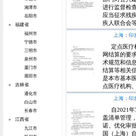
进行监督检
湘潭市
应当征求残
岳阳市
疾人联合会
福建省
关单位和个
福州市
和帮助。第
宁德市
选举的部门
定点医疗
三明市
网结算的要
泉州市
术规范和信
厦门市
结算等相关
莆田市
是本市基本
吉林省
点医疗机构
下简称定点
通化市
定点护理机
白山市
及定点评估
自202
长春市
盖清单管理
江西省
诺、优化审
九江市
国（上海）