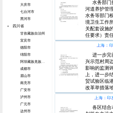
水务部门
大庆市
河道养护管
七台河市
水务等部门
黑河市
境卫生工作
四川省
关配套设施
甘孜藏族自治州
任要求）责
宜宾市
责任区责任
上海：印
其具体范围
德阳市
单位按照前
进一步完
绵阳市
兴示范村周
阿坝藏族羌族自治州
影响的监测
成都市
上，进一步
眉山市
贸试验区临
南充市
改革举措落
广安市
中居住工作
泸州市
估，引导农
广元市
振兴示范村
各区结合
达州市