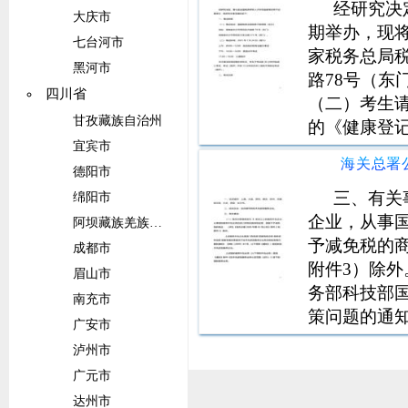
经研究决
大庆市
期举办，现
七台河市
家税务总局
黑河市
路78号（东
四川省
（二）考生请
甘孜藏族自治州
的《健康登
宜宾市
（长沙）报
准考证进行
德阳市
章，未加盖
三、有关
绵阳市
企业，从事
阿坝藏族羌族自治州
予减免税的商
成都市
附件3）除
眉山市
务部科技部
南充市
策问题的通知
广安市
术先进型服
泸州市
物（以下简
广元市
包合同，由
达州市