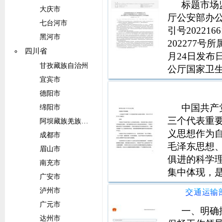
标题市场
大庆市
厅公安部办公
七台河市
引号20221
黑河市
202277
四川省
月24日发布
甘孜藏族自治州
公厅国家卫生
宜宾市
校食品安全工
自治区、直
德阳市
育厅（
中国共产
绵阳市
三个代表重
阿坝藏族羌族自治州
义思想作为
成都市
毛泽东思想
眉山市
俱进的科学
南充市
集中体现，
广安市
慧的结晶，
泸州市
必须按照中
广元市
略布局，统
一、明确
达州市