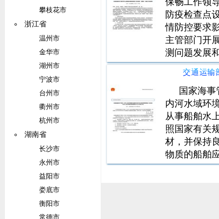
保畅工作领
攀枝花市
防疫检查点
浙江省
情防控要求
主管部门开
温州市
测问题发展
金华市
货运物流畅
湖州市
任。省级交
宁波市
写农村公路
国家海事
台州市
内河水域环
衢州市
从事船舶水
杭州市
照国家有关
湖南省
材，并保持良
长沙市
物质的船舶
永州市
污染应急计
益阳市
求。400总
娄底市
上污染应急
衡阳市
常德市