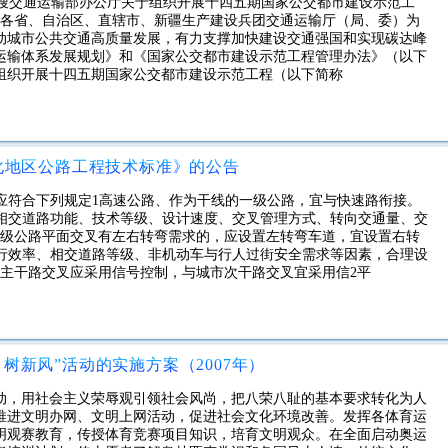
欢迎使用交通智搜交通运输部办公厅关于组织开展十四五期国家公交都市建设示范工
82号各省、自治区、直辖市、新疆生产建设兵团交通运输厅（局、委）为
动城市公共交通高质量发展，有力支撑加快建设交通强国和实现碳达峰
运输体系发展规划》和《国家公交都市建设示范工程管理办法》（以下
组织开展十四五期国家公交都市建设示范工程（以下简称
化地区公路工程技术标准》的公告
衔接应符合下列规定1高速公路、作为干线的一级公路，宜与快速路衔接。
合考虑相交道路功能、技术等级、设计速度、交叉管理方式、转向交通量、交
二级公路平面交叉有左右转弯需求的，应设置左转弯车道，宜设置右转
与通行效率、相交道路等级、非机动车与行人过街安全需求等因素，合理设
市主干路交叉应采用信号控制，与城市次干路交叉宜采用信2平
树新风”活动的实施方案（2007年）
动，用社会主义荣辱观引领社会风尚，把八荣八耻的基本要求转化为人
推进文明办网、文明上网活动，促进社会文化环境改善。发挥各体育运
明观赛教育，传授体育竞赛项目知识，培育文明观众。在全面启动奥运