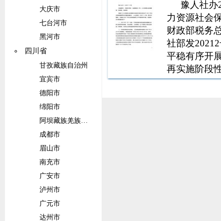
豫人社办
大庆市
力资源社会
七台河市
财政部税务总
黑河市
社部发202
四川省
平稳有序开展
甘孜藏族自治州
再实施阶段
宜宾市
伤保险（以
照相关规定
德阳市
政策在2021
绵阳市
阿坝藏族羌族自治州
成都市
眉山市
南充市
广安市
泸州市
广元市
达州市