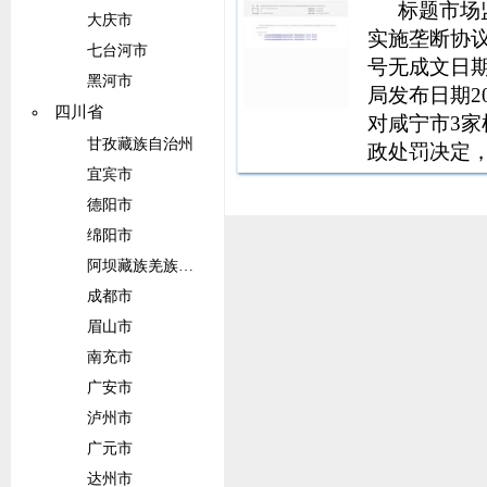
标题市场
大庆市
实施垄断协议案
七台河市
号无成文日期
黑河市
局发布日期20
四川省
对咸宁市3
甘孜藏族自治州
政处罚决定
宜宾市
德阳市
绵阳市
阿坝藏族羌族自治州
成都市
眉山市
南充市
广安市
泸州市
广元市
达州市