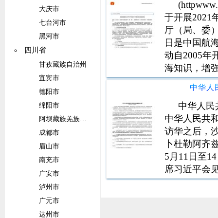
(httpw
大庆市
于开展202
七台河市
厅（局、委）
黑河市
日是中国航
四川省
动自2005
甘孜藏族自治州
海知识，增
宜宾市
国际交流合
中华人
及各地航海
德阳市
免费向社会
中华人民共
绵阳市
中华人民共和
阿坝藏族羌族自治州
访华之后，
成都市
卜杜勒阿齐兹
眉山市
5月11日至
南充市
席习近平会
广安市
共同关心的
泸州市
曼王储殿下
广元市
邀请。应保
达州市