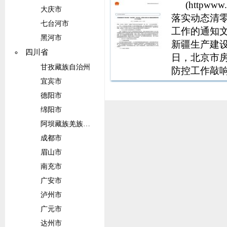
(httpw
大庆市
落实动态清
七台河市
工作的通知文
黑河市
新疆生产建
四川省
日，北京市
甘孜藏族自治州
防控工作敲
宜宾市
理局要加强
地政府和卫
德阳市
制，进一步
绵阳市
阿坝藏族羌族自治州
成都市
眉山市
南充市
广安市
泸州市
广元市
达州市