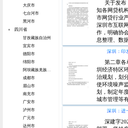
关于发布
大庆市
知各网贷机
七台河市
市网贷行业
黑河市
深圳市互联
四川省
作，明确协
甘孜藏族自治州
息整理、数
宜宾市
德阳市
第二章各
绵阳市
圳经济特区
阿坝藏族羌族自治州
治规划，划
成都市
使环境噪声
眉山市
划，制定年
南充市
城市管理等
广安市
案，按建设
泸州市
状交通公用
广元市
依据本市环
深建字2
达州市