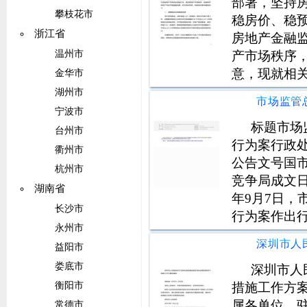
国家
部署，坚持
攀枝花市
稳房价、稳
浙江省
房地产金融
产市场秩序
温州市
意，现就相
金华市
庭、成年单
湖州市
房之日前在
宁波市
明，方可购
标题市场
台州市
行为案行政处罚
衢州市
公告文号国市
杭州市
竞争局成文日期
湖南省
年9月7日
长沙市
行为案作出
永州市
益阳市
娄底市
深圳市人
措施工作方案
衡阳市
属各单位，
常德市