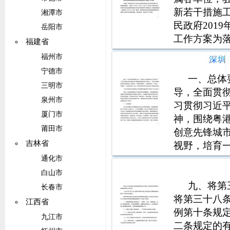
新若干措施
湘潭市
民政府201
岳阳市
工作方案为
福建省
若干措施的通
福州市
深圳
印发支持自
宁德市
知》（粤府函
一、总体
三明市
导，全面贯
泉州市
习贯彻习近
厦门市
神，围绕粤
莆田市
创意先锋城
吉林省
视野，培育
自主知识产
通化市
力量，打造
白山市
有强大国际
九、将第
长春市
会主
将第三十八
江西省
例第十条规
九江市
二条规定的