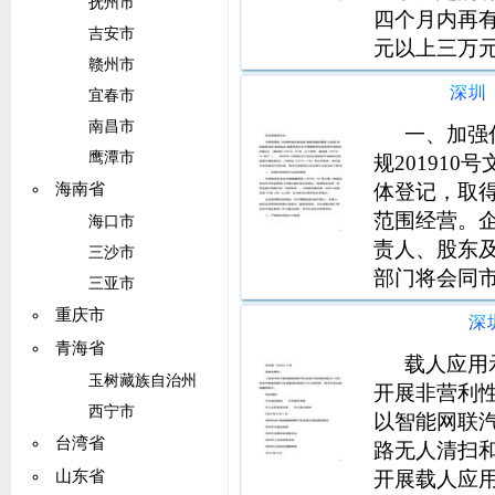
抚州市
四个月内再
吉安市
元以上三万
赣州市
制品销售者
深圳
宜春市
管部门和相
南昌市
活动予以指
一、加强
鹰潭市
规20191
体登记，取
海南省
范围经营。
海口市
责人、股东
三沙市
部门将会同
三亚市
息。三、切
重庆市
深
规定及行业
青海省
为，依法与
载人应用
玉树藏族自治州
开展非营利
西宁市
以智能网联
台湾省
路无人清扫
开展载人应
山东省