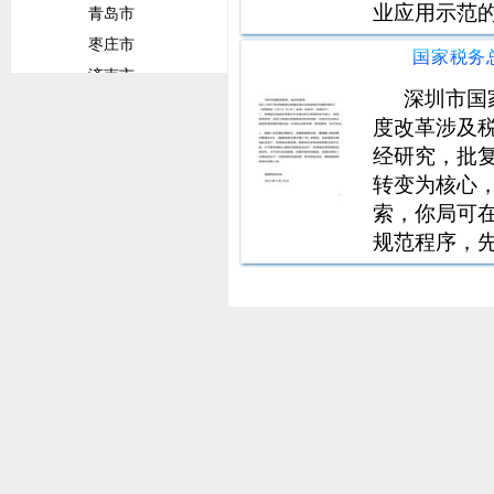
业应用示范
青岛市
意见》中测
枣庄市
求。应用示
济南市
材料向联席
深圳市国
威海市
请，
度改革涉及税
潍坊市
经研究，批
临沂市
转变为核心
菏泽市
索，你局可
淄博市
规范程序，
甘肃省
记时，要根
兰州市
的规定，如
陇南市
平凉市
定西市
广东省
佛山市
广州市