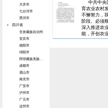
中共中央
大庆市
育农业农村发
七台河市
不懈努力，
黑河市
阶段。必须
四川省
深入推进农
甘孜藏族自治州
能，开创农
宜宾市
服务主体，
多种方式，
德阳市
营。鼓励地
绵阳市
阿坝藏族羌族自治州
成都市
眉山市
南充市
广安市
泸州市
广元市
达州市