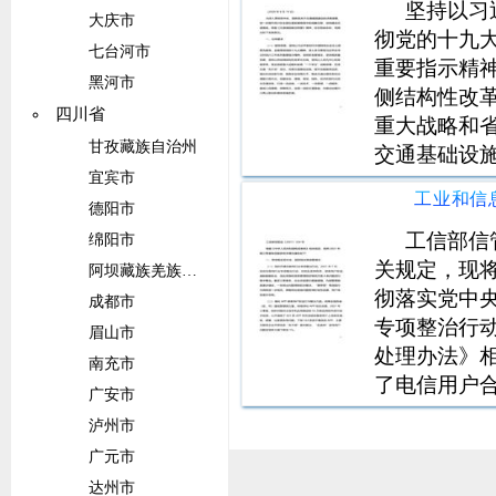
坚持以习
大庆市
彻党的十九
七台河市
重要指示精
黑河市
侧结构性改
四川省
重大战略和
甘孜藏族自治州
交通基础设
宜宾市
全保障水平
便捷、高效
德阳市
施、一流技
工信部信
绵阳市
力、
关规定，现将
阿坝藏族羌族自治州
彻落实党中
成都市
专项整治行
眉山市
处理办法》
南充市
了电信用户
广安市
投诉平台中
泸州市
部已督促相
广元市
用投诉情况（
达州市