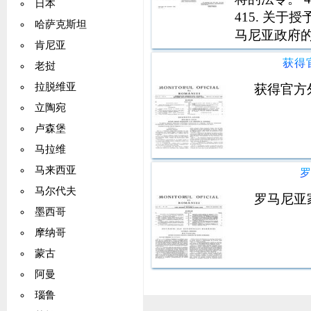
日本
415. 关
哈萨克斯坦
马尼亚政府的
肯尼亚
1 2 2 
获得
老挝
公司的紧急法令
拉脱维亚
获得官方
立陶宛
卢森堡
马拉维
马来西亚
马尔代夫
罗马尼亚
墨西哥
摩纳哥
蒙古
阿曼
瑙鲁