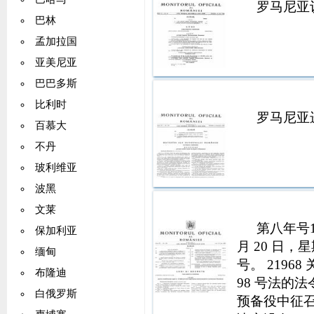
罗马尼亚
巴林
孟加拉国
亚美尼亚
巴巴多斯
比利时
罗马尼亚
百慕大
不丹
玻利维亚
波黑
文莱
第八年号1
保加利亚
月 20 日，
缅甸
号。 2196
布隆迪
98 号法的法
白俄罗斯
预备役中征