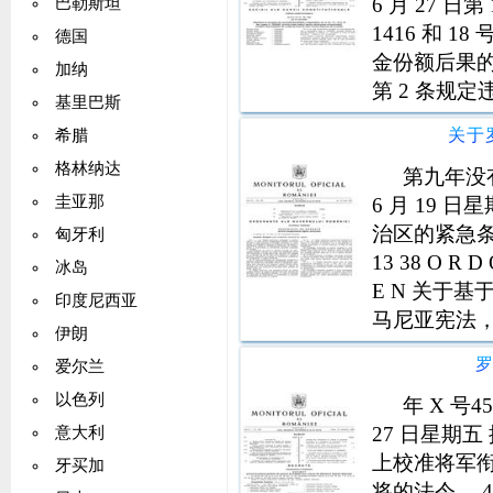
6 月 27 
巴勒斯坦
1416 和 
德国
金份额后果的若
加纳
第 2 条规定
基里巴斯
851992
关于
希腊
房和其他
格林纳达
第九年没有
圭亚那
6 月 19 
治区的紧急条
匈牙利
13 38 O R 
冰岛
E N 关于基
印度尼西亚
马尼亚宪法，
伊朗
151990
爱尔兰
以色列
年 X 号
27 日星期五
意大利
上校准将军衔
牙买加
将的法令。 