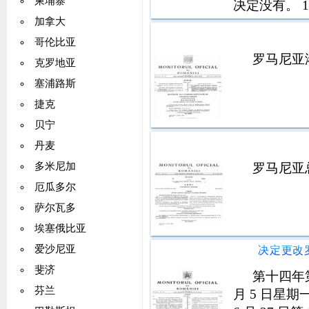
柬埔寨
决定没有。 19
301. 关于
加拿大
外交使团
哥伦比亚
罗马尼亚
克罗地亚
塞浦路斯
捷克
贝宁
丹麦
罗马尼亚
多米尼加
厄瓜多尔
萨尔瓦多
埃塞俄比亚
爱沙尼亚
斐济
第十四年第
芬兰
月 5 日星期