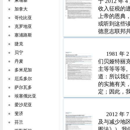
于 2012 
柬埔寨
收入征税的逃税
加拿大
上帝的恩典
哥伦比亚
或听到这些
克罗地亚
德意志联邦共和
塞浦路斯
双重征税和防
捷克
1 款，在王
贝宁
1981 
们贝娅特丽
丹麦
主等等等等
多米尼加
道：所以我们
厄瓜多尔
的实施有关，T
萨尔瓦多
定；因此，
埃塞俄比亚
已批准并颁
爱沙尼亚
定：第一章
第一章总则
2012 
斐济
及与减少地
芬兰
图法》） 