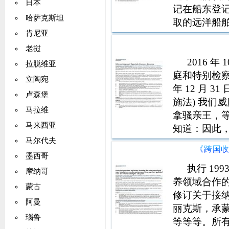
日本
记在船东登
哈萨克斯坦
取的远洋船
肯尼亚
协商后，已
义：第一章的
老挝
一章定义 第 1
2016 
拉脱维亚
庭和特别检察官
立陶宛
年 12 月
卢森堡
施法) 我们
马拉维
拿骚亲王，
马来西亚
知道：因此
和科索沃共和国
马尔代夫
《跨国
沃搬迁地的
墨西哥
执行 19
摩纳哥
养领域合作的公
蒙古
修订关于接
阿曼
丽克斯，承
瑙鲁
等等等。所