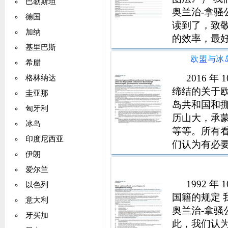
巴勒斯坦
奥兰治-拿
德国
读到了，致
加纳
的效率，最
基里巴斯
组织和法院的
希腊
法》、《司
务委员会咨
2016 年
格林纳达
缔结的关于
圭亚那
岛共和国和挪威
匈牙利
历山大，承
冰岛
等等。所有
印度尼西亚
们认为有必
伊朗
王国于 200
国与冰岛和挪威
爱尔兰
1992 
以色列
国籍的规定
意大利
奥兰治-拿
牙买加
此，我们认