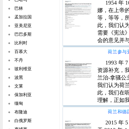
1954 
巴林
娜，在上帝
等，等等，
孟加拉国
此，我们认为
亚美尼亚
需要《宪法》
巴巴多斯
会的意见并
比利时
并在此理解：
百慕大
接受本法所
不丹
命令，以及
1993 
玻利维亚
资源补充，
兰治-拿骚
波黑
我们认为荷
文莱
此，我们在
保加利亚
理解，正如我们
缅甸
条： 第 1 条
布隆迪
必要措施，确
白俄罗斯
2015 