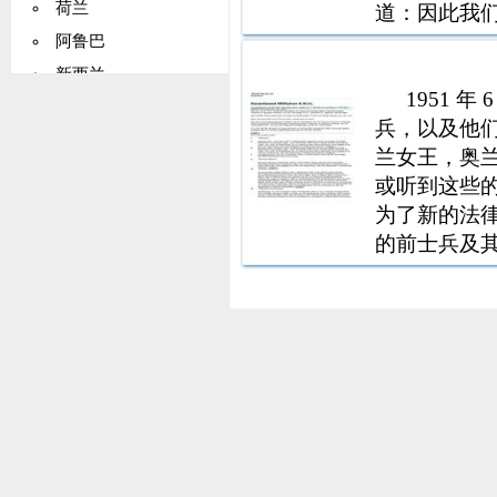
荷兰
道：因此我们认
《关于保护儿童
阿鲁巴
并因此修改
新西兰
1951 年
挪威
兵，以及他
马绍尔群岛
兰女王，奥兰治-
帕劳
或听到这些
巴基斯坦
为了新的法律
的前士兵及
巴布亚新几内亚
国务委员会
巴拉圭
们批准并在此理解
秘鲁
菲律宾
波兰
罗马尼亚
俄罗斯
塞拉利昂