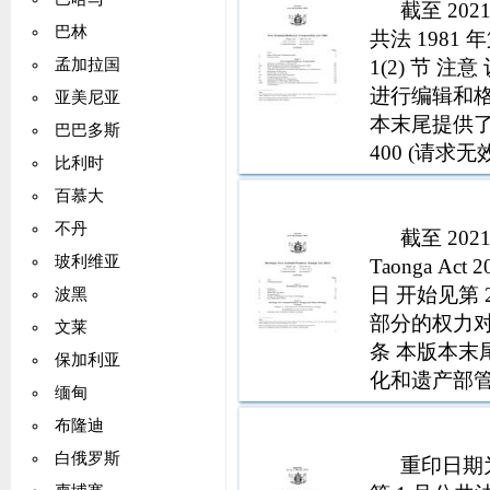
截至 202
巴林
共法 1981 年
1(2) 节 
孟加拉国
进行编辑和格式
亚美尼亚
本末尾提供了
巴巴多斯
400 (请求
比利时
其格式不正
百慕大
部信息
不丹
截至 2021 
玻利维亚
Taonga Act 
日 开始见第 
波黑
部分的权力对
文莱
条 本版本末
保加利亚
化和遗产部管理E
缅甸
法
布隆迪
白俄罗斯
重印日期为 