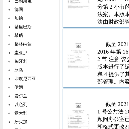
巴勒斯坦
分第 2 小
德国
法案。本版本
加纳
法由财政部管理
基里巴斯
根据 195
希腊
截至 202
格林纳达
2016 年第 
圭亚那
2 节 注意 
匈牙利
版本进行了编
冰岛
释 4 提供
印度尼西亚
部管理。内容 
伊朗
要目的 4 概
爱尔兰
截至 202
以色列
1 号公共法 2
意大利
顾问办公室已
牙买加
和格式更改2