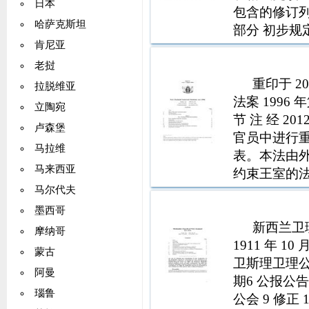
日本
包含的修订列
哈萨克斯坦
部分 初步规定
肯尼亚
义 6 法案对
和股权
老挝
重印于 20
拉脱维亚
法案 1996 年
立陶宛
节 注 经 2
卢森堡
官员中进行重
马拉维
表。本法由外交
马来西亚
约束王室的法
所 5 职能 6
马尔代夫
墨西哥
新西兰卫理
摩纳哥
1911 年 1
蒙古
卫斯理卫理公
阿曼
期6 公报公
瑙鲁
公会 9 修正