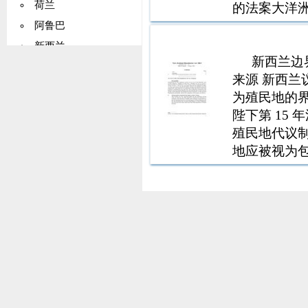
荷兰
的法案大洋
财产信托法 1
阿鲁巴
1892、卫斯
新西兰
新西兰边界法
挪威
来源 新西兰
马绍尔群岛
为殖民地的
帕劳
陛下第 15 
巴基斯坦
殖民地代议制宪法
地应被视为
巴布亚新几内亚
述殖民地的
巴拉圭
根据建议经
秘鲁
菲律宾
波兰
罗马尼亚
俄罗斯
塞拉利昂