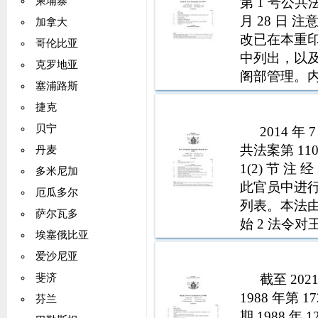
第 1 号公共法 
柬埔寨
月 28 日 
加拿大
改已在本重
哥伦比亚
中列出，以
克罗地亚
阁部管理。内
塞浦路斯
用新西兰印章 
捷克
的司法
贝宁
2014 年
共法案第 110
丹麦
1(2) 节 注
多米尼加
此官员中进行
厄瓜多尔
列表。本法由
萨尔瓦多
始 2 法令对
埃塞俄比亚
西兰旅游局成
爱沙尼亚
局的
截至 202
斐济
1988 年第 
芬兰
期 1988 年