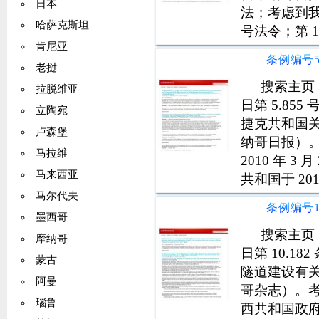
日本
法；考虑到我们关
哈萨克斯坦
号法令；第 1
肯尼亚
日在摩纳哥签
老挝
搜索主页 >
拉脱维亚
日第 5.855
立陶宛
捷克共和国关于
卢森堡
纳哥日报）
马拉维
2010 年 3 
马来西亚
共和国于 20
的协议，自 2
马尔代夫
墨西哥
搜索主页 >
摩纳哥
日第 10.182
蒙古
隧道建设有关的
阿曼
哥杂志）。考虑
瑙鲁
西共和国政府于