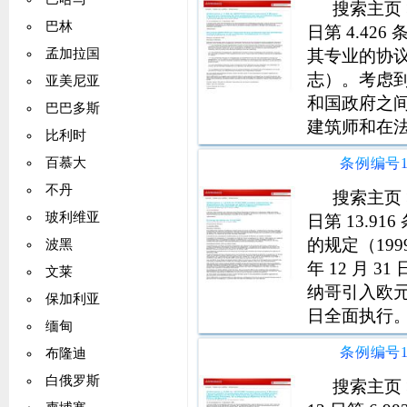
搜索主页 >
巴林
日第 4.4
其专业的协议在
孟加拉国
志）。考虑到 
亚美尼亚
和国政府之
巴巴多斯
建筑师和在
比利时
发布之日起全面执
百慕大
关于在摩纳
不丹
搜索主页 >
玻利维亚
日第 13.
的规定（199
波黑
年 12 月
文莱
纳哥引入欧元问
保加利亚
日全面执行。<#c
缅甸
年 3 月 
布隆迪
白俄罗斯
搜索主页 >