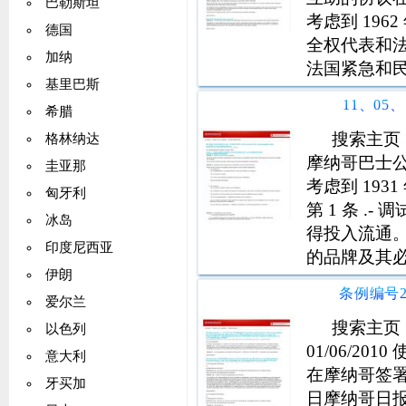
巴勒斯坦
考虑到 1962 
德国
全权代表和
加纳
法国紧急和民
基里巴斯
月 16 日开始。<
11、05
希腊
搜索主页 >
格林纳达
摩纳哥巴士公司
圭亚那
考虑到 1931
匈牙利
第 1 条 
冰岛
得投入流通。
印度尼西亚
的品牌及其
伊朗
方式显示： *
b)
爱尔兰
搜索主页 >
以色列
01/06/20
意大利
在摩纳哥签署的
牙买加
日摩纳哥日报和