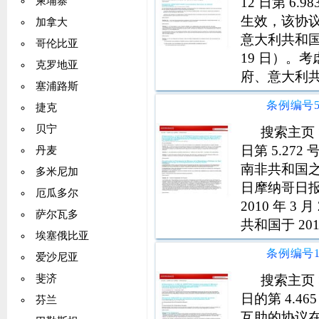
12 日第 
柬埔寨
生效，该协议于
加拿大
意大利共和国
哥伦比亚
19 日）。考
克罗地亚
府、意大利共和
塞浦路斯
哥签署的关于保
捷克
得到
贝宁
搜索主页 >
日第 5.272
丹麦
南非共和国之间
多米尼加
日摩纳哥日
厄瓜多尔
2010 年 3 
萨尔瓦多
共和国于 20
埃塞俄比亚
的协定，自 2
爱沙尼亚
搜索主页 >
斐济
日的第 4.
芬兰
互助的协议在摩