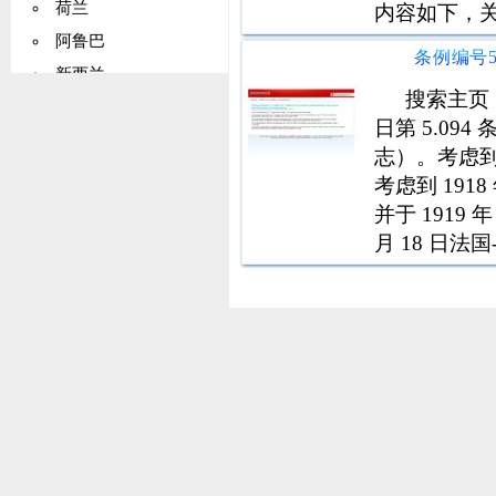
荷兰
内容如下，关于建
于本条例公布之
阿鲁巴
新西兰
搜索主页 >
挪威
日第 5.094
马绍尔群岛
志）。考虑到 1
帕劳
考虑到 191
巴基斯坦
并于 1919 
月 18 日
巴布亚新几内亚
关的问题的混合
巴拉圭
秘鲁
菲律宾
波兰
罗马尼亚
俄罗斯
塞拉利昂