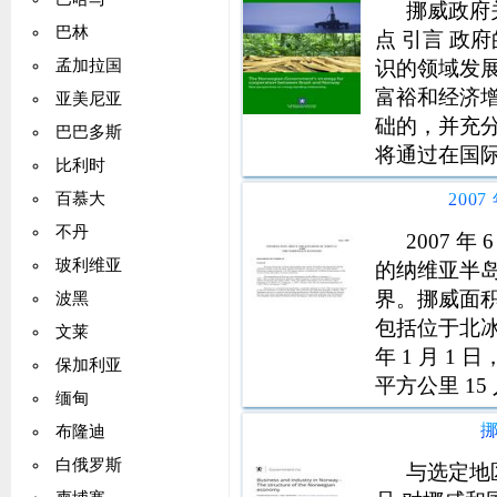
挪威政府
巴林
点 引言 政
识的领域发
孟加拉国
富裕和经济
亚美尼亚
础的，并充
巴巴多斯
将通过在国
比利时
献。巴西在
200
百慕大
来经济增长
不丹
年内升至第
2007 
玻利维亚
的纳维亚半
界。挪威面积为
波黑
包括位于北冰
文莱
年 1 月 1
保加利亚
平方公里 1
缅甸
最大城市，截至 
挪
布隆迪
2007 年 1 月
白俄罗斯
与选定地