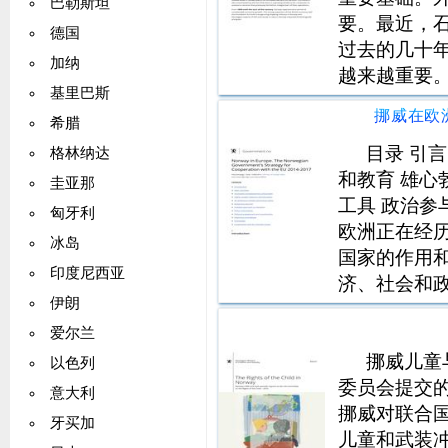
巴勒斯坦
要。最近，
德国
过去的几十
加纳
越来越重要
基里巴斯
收入水平提
希腊
包以前构成
这一趋势。从
目录 引
格林纳达
和教育 雄心
圭亚那
工具 政治参
匈牙利
欧洲正在经
冰岛
国家的作用
印度尼西亚
济、社会和政
伊朗
明，法治和
些挑战，我
爱尔兰
任为核心—
挪威儿童
以色列
委员会提交的
意大利
挪威对联合国
牙买加
儿童和武装冲