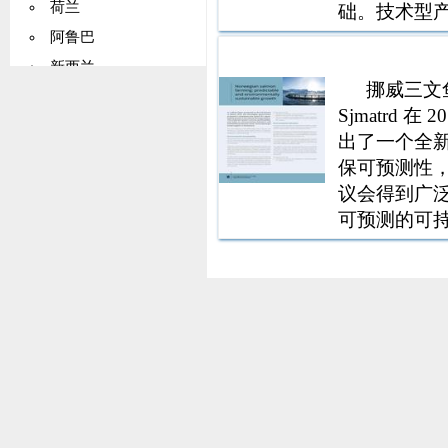
荷兰
础。技术型
务行业范围
阿鲁巴
务公司。信
新西兰
的方方面面
挪威三文鱼
挪威
Sjmatrd
马绍尔群岛
出了一个全
帕劳
保可预测性
巴基斯坦
议会得到广
可预测的可
巴布亚新几内亚
创造价值。
巴拉圭
境可持续发
秘鲁
为最重要的
菲律宾
波兰
罗马尼亚
俄罗斯
塞拉利昂