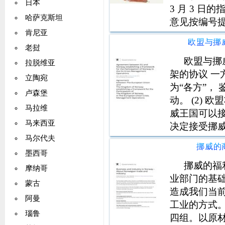
日本
3 月 3 
哈萨克斯坦
意见按编号提及
肯尼亚
大致描述了
利具有重要意
老挝
补充描述提
欧盟与挪
拉脱维亚
架的协议 
立陶宛
为“各方”， 
卢森堡
动。 (2)
马拉维
威王国可以
马来西亚
决定接受挪威
产和能力开
马尔代夫
挪威的
与行动的意图。 
墨西哥
布
挪威的福
摩纳哥
业部门的基
蒙古
造成我们当
阿曼
工业的方式
瑙鲁
四组。以原