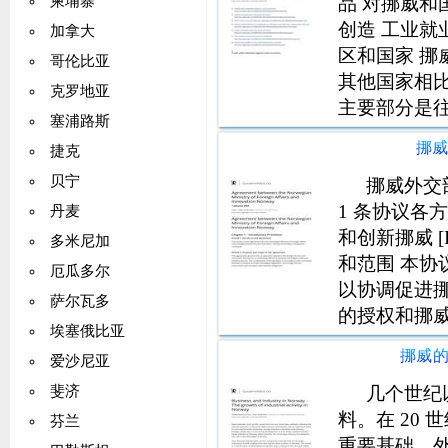
品 对挪威和
柬埔寨
创造 工业就
加拿大
区和国家 
哥伦比亚
其他国家相
克罗地亚
主要部分是往
塞浦路斯
出口产品销往
挪
捷克
出口与对亚
贝宁
于美国。北
挪威外交部
1 条协议各方 本
丹麦
和创新挪威 [I
多米尼加
和范围 本
厄瓜多尔
以协调促进
萨尔瓦多
的授权和挪
埃塞俄比亚
的共同目标
挪威的
爱沙尼亚
作以及挪威
几个世纪
斐济
料。在 20
芬兰
重要基础。