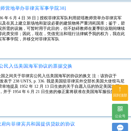
师营地举办菲律宾军事学院38]
命令编号1936 年 6 月 4 日 38 日 ] 授权菲律宾军队利用碧瑶教师营举办菲律宾军
以及在其上建立新场地和架设必要的建筑物将严重消耗国库；鉴于，碧
院所需的设施，可暂时用于此目的，但不妨碍教师在夏季职业期间继续
荐此类安排；因此，现在，凭借宪法和现行法律赋予我的权力，我在此
宾军事学院，并移交对菲律宾军队
公民入伍美国海军协议的票据交换
美利坚合众国之间关于菲律宾公民入伍美国海军的协议的换文 注：该协议于
是发表于 238 UNTS, p. 336. 我是美国驻菲律宾外交部长美国大使馆马尼
下：我荣幸地提及 1952 年 12 月 13 日生效的关于自愿入伍的协定美国海军每
↑
并于 1954 年 6 月 21 日生效的修正案将获准在美国海军服役的菲律
回到顶部
公众号
政府向菲律宾共和国提供贷款的协议