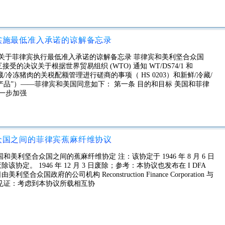
实施最低准入承诺的谅解备忘录
和美国之间关于菲律宾执行最低准入承诺的谅解备忘录 菲律宾和美利坚合众国
的决议关于根据世界贸易组织 (WTO) 通知 WT/DS74/1 和
冷藏/冷冻猪肉的关税配额管理进行磋商的事项（ HS 0203）和新鲜/冷藏/
农产品”）——菲律宾和美国同意如下： 第一条 目的和目标 美国和菲律
一步加强
众国之间的菲律宾蕉麻纤维协议
共和国和美利坚合众国之间的蕉麻纤维协定 注：该协定于 1946 年 8 月 6 日
求废除该协定。 1946 年 12 月 3 日废除；参考：本协议也发布在 I DFA
 8 日由美利坚合众国政府的公司机构 Reconstruction Finance Corporation 与
见证：考虑到本协议所载相互协