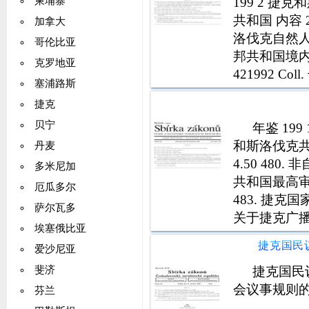
199 2 
柬埔寨
共和国 内容
加拿大
洛伐克自然
哥伦比亚
邦共和国境内
克罗地亚
421992 
塞浦路斯
决，以及关于
捷克
和补充，经第 
贝宁
年鉴 19
和斯洛伐克共和国
丹麦
4.50 48
多米尼加
共和国最高审计
厄瓜多尔
483. 捷克
萨尔瓦多
关于捷克广播
埃塞俄比亚
会，由捷克国民议
爱沙尼亚
捷克国民
斐济
会议事规则
芬兰