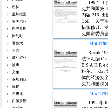
199 年
巴林
克共和国第 44
内容 216. 
孟加拉国
Coll.，关
亚美尼亚
措施修订。法案 
巴巴多斯
克国家委员
比利时
会的法案 2
百慕大
国政
不丹
Rocnk
玻利维亚
法律汇编 C a s
B S A H R 
波黑
科尔。 522.
文莱
体的经济安全
保加利亚
克共和国税务
缅甸
克共和国审计
布隆迪
白俄罗斯
1992 年