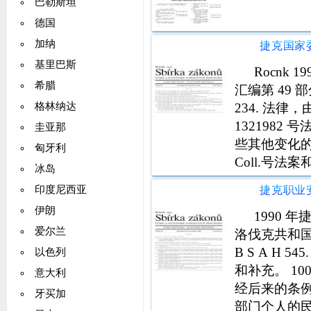
巴勒斯坦
德国
加纳
基里巴斯
Rocnk
希腊
汇编第 49 部分 
234. 法律
格林纳达
1321982
圭亚那
些其他变化的法
匈牙利
Coll.号法
冰岛
命名和补充的
印度尼西亚
伊朗
1990
爱尔兰
洛伐克共和国第 89
B S A H 
以色列
和补充。 10
意大利
经后来的条例修
牙买加
部门个人的民事