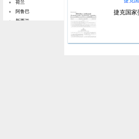
捷克
荷兰
捷克国家
阿鲁巴
新西兰
挪威
马绍尔群岛
帕劳
巴基斯坦
巴布亚新几内亚
巴拉圭
秘鲁
菲律宾
波兰
罗马尼亚
俄罗斯
塞拉利昂