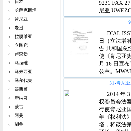
日本
9231 FAX 
尼亚 UWEZO
哈萨克斯坦
解释 3 应用
肯尼亚
老挝
DIAL ISSU
拉脱维亚
日（立法增补
立陶宛
告 共和国总统
卢森堡
使《肯尼亚宪法
月 16 日宣
马拉维
公章。MWA
马来西亚
马尔代夫
墨西哥
2014 
摩纳哥
权委员会法案（
蒙古
行使肯尼亚国家
阿曼
年《权利法
塔，将该法第
瑙鲁