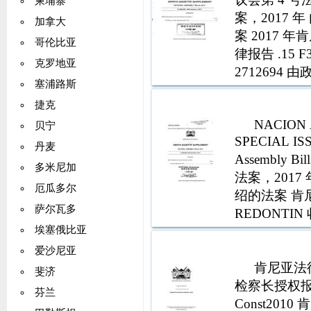
柬埔寨
案，2017 年
加拿大
案 2017 
哥伦比亚
律报告 .15 F3 
克罗地亚
2712694
塞浦路斯
法案，2017
捷克
NACION 
贝宁
SPECIAL ISS
丹麦
Assembly
多米尼加
法案，2017 
厄瓜多尔
绍的法案 肯尼
萨尔瓦多
REDONTIN 收到
埃塞俄比亚
爱沙尼亚
肯尼亚法律
斐济
检察长授权报告 
芬兰
Const201