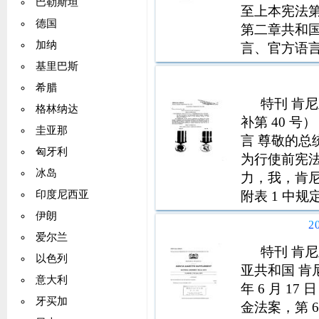
巴勒斯坦
至上本宪法第 
德国
第二章共和
加纳
言、官方语
家价值观和
基里巴斯
份。出生入
希腊
特刊 肯尼亚
格林纳达
补第 40 号
圭亚那
言 尊敬的总统
匈牙利
为行使前宪法
冰岛
力，我，肯尼亚
附表 1 中
印度尼西亚
LINDA N
伊朗
2
第二附表 管
爱尔兰
特刊 肯尼
以色列
亚共和国 肯尼
意大利
年 6 月 17
牙买加
金法案，第 621 