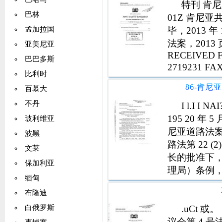
特刊 肯尼
巴林
01Z 肯尼亚
毕，2013 
孟加拉国
法案，2013 页
亚美尼亚
RECEIVED F
巴巴多斯
2719231 FAX
比利时
百慕大
不丹
I l.I 
195 20 年
玻利维亚
尼亚道路法案
波黑
路法第 22 
文莱
长的批准下
保加利亚
理局）条例，2
缅甸
路（肯尼亚
布隆迪
实
.uCt 或
白俄罗斯
议会第 4 