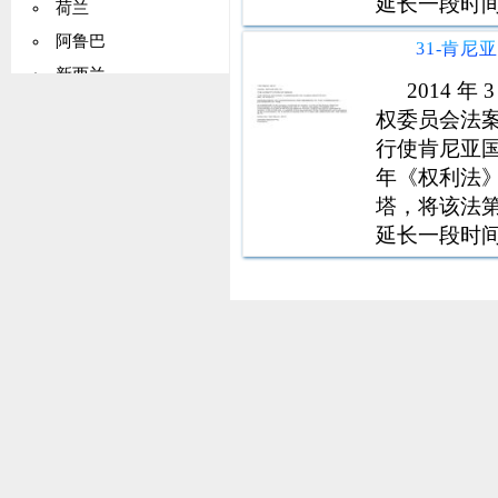
延长一段时间有效
荷兰
生效。日期为 2
阿鲁巴
统。
新西兰
2014 
挪威
权委员会法案（
马绍尔群岛
行使肯尼亚国家
年《权利法
帕劳
塔，将该法第
巴基斯坦
延长一段时间有效
巴布亚新几内亚
生效。日期为 2
巴拉圭
统。
秘鲁
菲律宾
波兰
罗马尼亚
俄罗斯
塞拉利昂