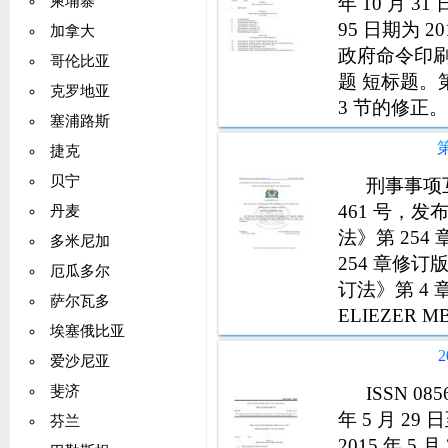
年 10 月 
柬埔寨
95 日期为 
加拿大
政府命令印刷 
哥伦比亚
题 短标题。第
克罗地亚
3 节的修正。
塞浦路斯
正。将第 II
捷克
贝宁
刑事事项互助
461 号，发
丹麦
法》第 254
多米尼加
254 章修订
厄瓜多尔
订法》第 4 章
萨尔瓦多
ELIEZER
埃塞俄比亚
DODOMAT
爱沙尼亚
ISSN 0
斐济
年 5 月 2
芬兰
2015 年 