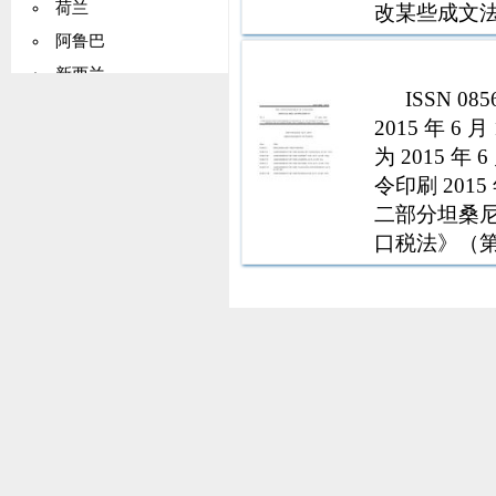
荷兰
改某些成文法。
3. 4. 5. 6. 7. 
阿鲁巴
新西兰
ISSN 
挪威
2015 年 6
马绍尔群岛
为 2015 
帕劳
令印刷 20
巴基斯坦
二部分坦桑尼
口税法》（第 
巴布亚新几内亚
案，（第 3
巴拉圭
41 章） 38)
秘鲁
菲律宾
波兰
罗马尼亚
俄罗斯
塞拉利昂