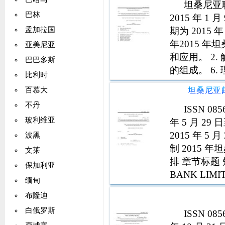
坦桑尼亚联
巴林
2015 年 1
期为 2015 
孟加拉国
年2015 年
亚美尼亚
和应用。 2. 
巴巴多斯
的组成。 6.
比利时
地区青年理事
百慕大
不丹
ISSN 0
玻利维亚
年 5 月 2
2015 年 
波黑
制 2015
文莱
排 章节标题 
保加利亚
BANK LIM
缅甸
5. 6. 7.
布隆迪
白俄罗斯
ISSN 0