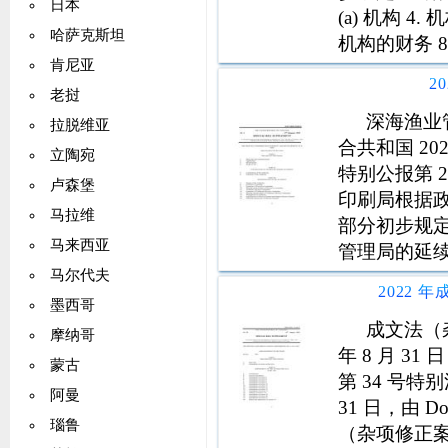
日本
(a) 机构 4
哈萨克斯坦
机构的财务 8
肯尼亚
部长级顾问委员
2
老挝
深海渔业管理
拉脱维亚
合共和国 20
立陶宛
特别公报第 2 卷
卢森堡
印刷局根据政
马拉维
部分初步规
马来西亚
管理局的延续。
III 部分
马尔代夫
2022 
的职能。
墨西哥
成文法（杂
摩纳哥
年 8 月 31
蒙古
第 34 号特别
阿曼
31 日，由 
瑙鲁
（杂项修正案