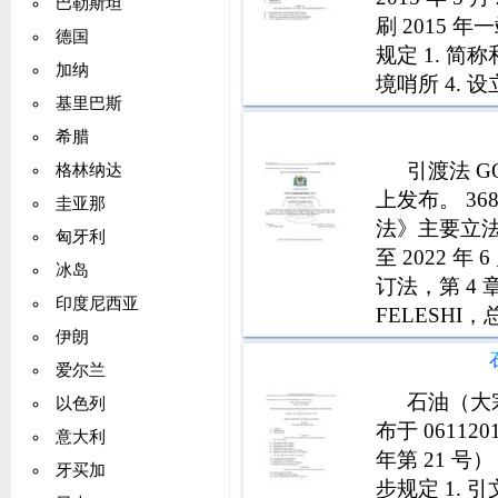
巴勒斯坦
刷 2015 
德国
规定 1. 简
加纳
境哨所 4. 
基里巴斯
联合共和国境
希腊
引渡法 GOV
格林纳达
上发布。 368
圭亚那
法》主要立法修
匈牙利
至 2022 
冰岛
订法，第 4 章
印度尼西亚
FELESH
伊朗
CAP。 368 R.
爱尔兰
石油（大宗
以色列
布于 0611
意大利
年第 21 号
牙买加
步规定 1. 引