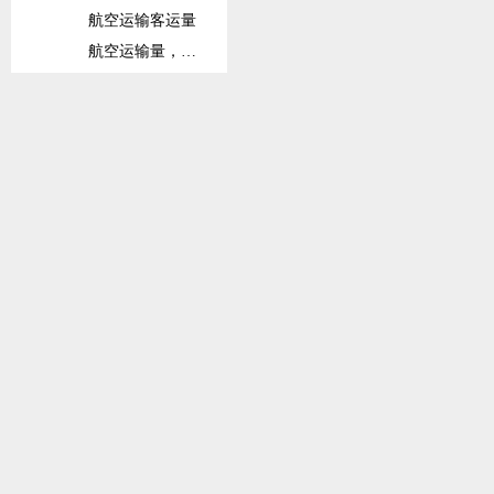
航空运输客运量
航空运输量，注册承运人全球出港量
铁路
铁路货运量
铁路客运量
固定宽带订阅数
固定宽带订阅数（每100人）
信息和通信技术(ICT)产品出口占比
信息和通信技术(ICT)产品进口占比
货柜码头吞吐量
班轮运输相关指数
社会保护与劳动力
劳动力总数
劳动力参与率总数（在15岁以上总人口中占比）
劳动力参与率总数（在15-64岁总人口中占比）
接受高等教育的劳动力占比