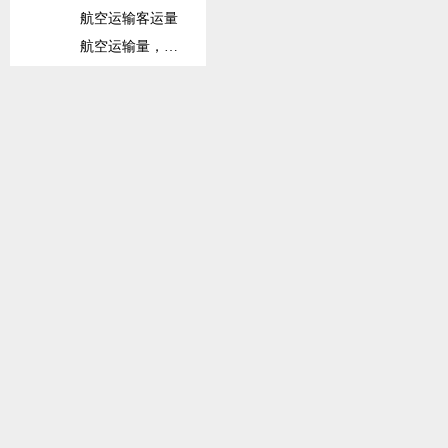
航空运输客运量
航空运输量，注册承运人全球出港量
铁路
铁路货运量
铁路客运量
固定宽带订阅数
固定宽带订阅数（每100人）
信息和通信技术(ICT)产品出口占比
信息和通信技术(ICT)产品进口占比
货柜码头吞吐量
班轮运输相关指数
社会保护与劳动力
劳动力总数
劳动力参与率总数（在15岁以上总人口中占比）
劳动力参与率总数（在15-64岁总人口中占比）
接受高等教育的劳动力占比