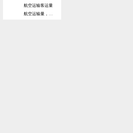
航空运输客运量
航空运输量，注册承运人全球出港量
铁路
铁路货运量
铁路客运量
固定宽带订阅数
固定宽带订阅数（每100人）
信息和通信技术(ICT)产品出口占比
信息和通信技术(ICT)产品进口占比
货柜码头吞吐量
班轮运输相关指数
社会保护与劳动力
劳动力总数
劳动力参与率总数（在15岁以上总人口中占比）
劳动力参与率总数（在15-64岁总人口中占比）
接受高等教育的劳动力占比