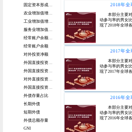
固定资本形成总额增长率
农业增加值增长率
本部分主要
动参与率的男女
工业增加值增长率
现了2018年全
服务业增加值增长率
经常账户余额占比
经常账户余额
对外投资净额
本部分主要
外国直接投资净流入占比
动参与率的男女
外国直接投资净流入
现了2017年全
对外直接投资净流出占比
外国直接投资净流出
外债存量占比
长期外债
本部分主要
短期外债
动参与率的男女
现了2016年全
外债总额存量
GNI