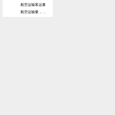
航空运输客运量
航空运输量，注册承运人全球出港量
铁路
铁路货运量
铁路客运量
固定宽带订阅数
固定宽带订阅数（每100人）
信息和通信技术(ICT)产品出口占比
信息和通信技术(ICT)产品进口占比
货柜码头吞吐量
班轮运输相关指数
社会保护与劳动力
劳动力总数
劳动力参与率总数（在15岁以上总人口中占比）
劳动力参与率总数（在15-64岁总人口中占比）
接受高等教育的劳动力占比