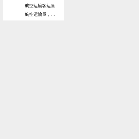
航空运输客运量
航空运输量，注册承运人全球出港量
铁路
铁路货运量
铁路客运量
固定宽带订阅数
固定宽带订阅数（每100人）
信息和通信技术(ICT)产品出口占比
信息和通信技术(ICT)产品进口占比
货柜码头吞吐量
班轮运输相关指数
社会保护与劳动力
劳动力总数
劳动力参与率总数（在15岁以上总人口中占比）
劳动力参与率总数（在15-64岁总人口中占比）
接受高等教育的劳动力占比