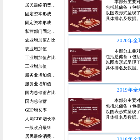
本部分主要
居民最终消费支出
包括总储备（包
以图表形式呈现了
固定资本形成总额占比
具体排名及数据
固定资本形成总额
私营部门固定资本形成总额
农业增加值占比
农业增加值
本部分主要
包括总储备（包
工业增加值占比
以图表形式呈现了
工业增加值
具体排名及数据
服务业增加值占比
服务业增加值
国内总储蓄占比
本部分主要
国内总储蓄
包括总储备（包
GDP增长率
以图表形式呈现了
具体排名及数据
人均GDP增长率
一般政府最终消费支出增长率
居民最终消费支出增长率