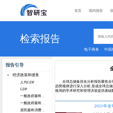
首页
国内报告
检索报告
电子商务
中国
国
报告引导
经济政策和债务
全球总储备排名分析报告聚焦全
人均GDP
趋势规律进行深入分析,形成全球总
GDP
格局的学术研究和管理决策提供基础
一般政府最终消费支出占比
一般政府最终消费支出
居民最终消费支出占比