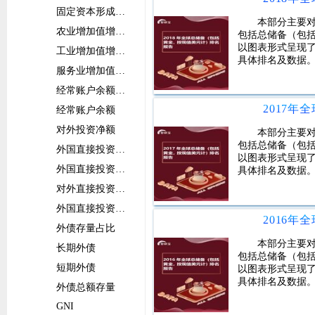
固定资本形成总额增长率
本部分主要
农业增加值增长率
包括总储备（包
以图表形式呈现了
工业增加值增长率
具体排名及数据
服务业增加值增长率
经常账户余额占比
经常账户余额
对外投资净额
本部分主要
包括总储备（包
外国直接投资净流入占比
以图表形式呈现了
外国直接投资净流入
具体排名及数据
对外直接投资净流出占比
外国直接投资净流出
外债存量占比
本部分主要
长期外债
包括总储备（包
短期外债
以图表形式呈现了
具体排名及数据
外债总额存量
GNI