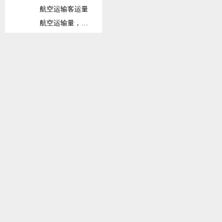
航空运输客运量
航空运输量，注册承运人全球出港量
铁路
铁路货运量
铁路客运量
固定宽带订阅数
固定宽带订阅数（每100人）
信息和通信技术(ICT)产品出口占比
信息和通信技术(ICT)产品进口占比
货柜码头吞吐量
班轮运输相关指数
社会保护与劳动力
劳动力总数
劳动力参与率总数（在15岁以上总人口中占比）
劳动力参与率总数（在15-64岁总人口中占比）
接受高等教育的劳动力占比