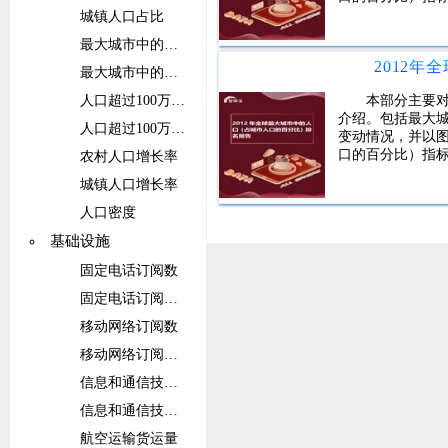
城镇人口占比
最大城市中的人口
最大城市中的人口占比
本部分主要
人口超过100万的城市群中的人口
介绍。包括最大
人口超过100万的城市群中的人口占比
变动情况，并以图
口的百分比）指
农村人口增长率
城镇人口增长率
人口密度
基础设施
固定电话订阅数
固定电话订阅数（每100人）
移动网络订阅数
移动网络订阅数（每100人）
信息和通信技术(ICT)服务出口占比
信息和通信技术(ICT)服务出口
航空运输货运量