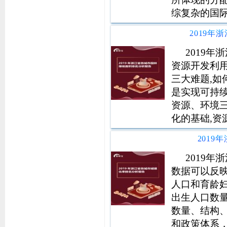
综复杂的国
近平同志为
实党中央、
质量发展要
2019
资源开发利
三大难题,如
是实现可持
资源、环境
化的基础,资
人类则是消
201
表明,人口的
用,导致了对
2019
数据可以反
人口和育龄
出生人口数
数量、结构
和政策体系