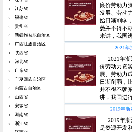
廉价劳动力
江苏省
发展、劳动
福建省
始日渐削弱
贵州省
萎并不得不
来讲，我国
新疆维吾尔自治区
日后贸易结
广西壮族自治区
202
力。对外投
陕西省
济质量提高
2021
河北省
价劳动力资
广东省
展、劳动力
宁夏回族自治区
日渐削弱，
内蒙古自治区
并不得不朝
讲，我国进
山西省
后贸易结构
安徽省
对外投资，
湖南省
量提高发展
2019
浙江省
是资源开发