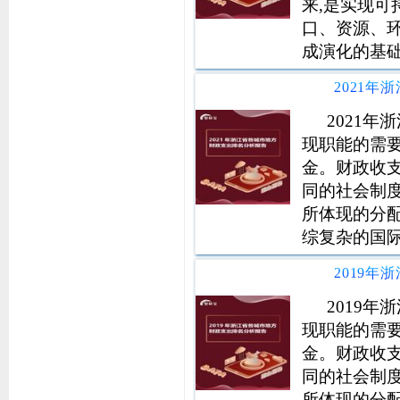
来,是实现
口、资源、
成演化的基
因素,人类
的事实表明,
开发利用,导
2021
现职能的需
金。财政收
同的社会制
所体现的分
综复杂的国
近平同志为
实党中央、
质量发展要
2019
现职能的需
金。财政收
同的社会制
所体现的分