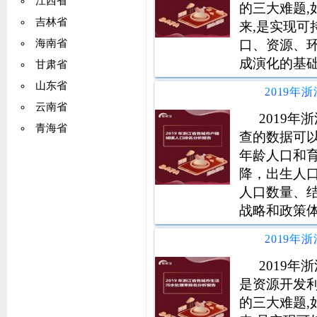
江西省
的三大难题
吉林省
来,是实现
口、资源、
海南省
成演化的基
甘肃省
因素,人类
山东省
的事实表明,
云南省
开发利用,导
2019
青海省
查的数据可
年龄人口和
降，出生人
人口数量、
战略和政策
社会发展规
代化国家新
统计信息支
2019
是资源开发
的三大难题