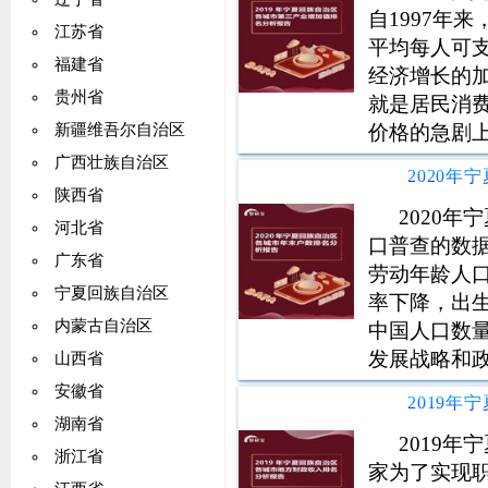
自1997年
江苏省
平均每人可支配
福建省
经济增长的
贵州省
就是居民消
价格的急剧上
新疆维吾尔自治区
积极主动把
广西壮族自治区
资源配置、
陕西省
间我国经
2020
河北省
口普查的数
广东省
劳动年龄人
宁夏回族自治区
率下降，出
内蒙古自治区
中国人口数
发展战略和
山西省
济和社会发
安徽省
义现代化国
湖南省
确的统计信
2019
浙江省
家为了实现