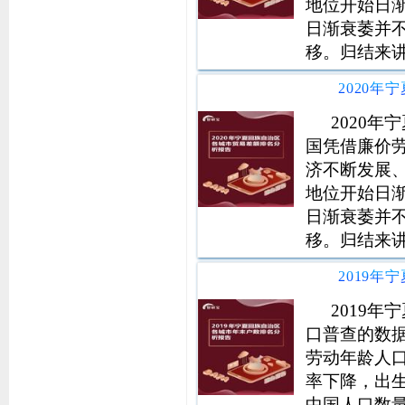
地位开始日
日渐衰萎并
移。归结来
资，对于其
的出口活力
段，更是经
2020
国凭借廉价
济不断发展
地位开始日
日渐衰萎并
移。归结来
资，对于其
的出口活力
段，更是经
2019
口普查的数
劳动年龄人
率下降，出
中国人口数