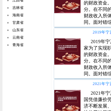
江西省
的财政资金
吉林省
分。在不同
财政收入所
海南省
同。面对错
甘肃省
务，在以习
山东省
深入贯彻落
云南省
调，按照高
2019
青海省
家为了实现
的财政资金
分。在不同
财政收入所
同。面对错
务，在以习
深入贯彻落
调，按照高
2021
国凭借廉价
济不断发展