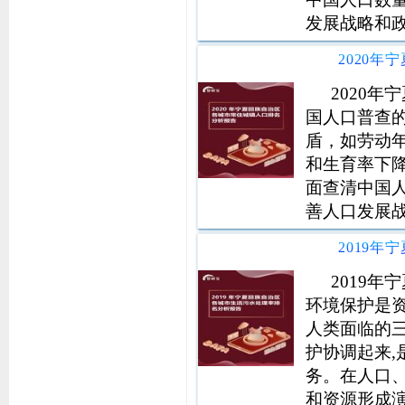
发展战略和
济和社会发
义现代化国
确的统计信
2020
国人口普查
盾，如劳动
和生育率下
面查清中国
善人口发展
国民经济和
社会主义现
科学准确的
2019
环境保护是
人类面临的
护协调起来
务。在人口
和资源形成