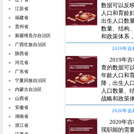
数据可以反
江苏省
人口和育龄
福建省
出生人口数
贵州省
数量、结构
和政策体系
新疆维吾尔自治区
发展规划，
广西壮族自治区
国家新征程
陕西省
信息支持。
2019
河北省
查的数据可
广东省
年龄人口和
宁夏回族自治区
降，出生人
内蒙古自治区
人口数量、
战略和政策
山西省
社会发展规
安徽省
代化国家新
湖南省
统计信息支
2020
浙江省
现职能的需