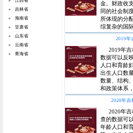
江西省
金。财政收
吉林省
同的社会制
所体现的分
海南省
综复杂的国
甘肃省
近平同志为
山东省
201
实党中央、
云南省
质量发展要
2019
青海省
数据可以反
人口和育龄
出生人口数
数量、结构
和政策体系
发展规划，
国家新征程
信息支持。
2020
查的数据可
年龄人口和