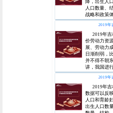
降，出生人
人口数量、
战略和政策
社会发展规
201
代化国家新
统计信息支
2019
价劳动力资
展、劳动力
日渐削弱，
并不得不朝
讲，我国进
后贸易结构
201
对外投资，
量提高发展
2019
数据可以反
人口和育龄
出生人口数
数量、结构