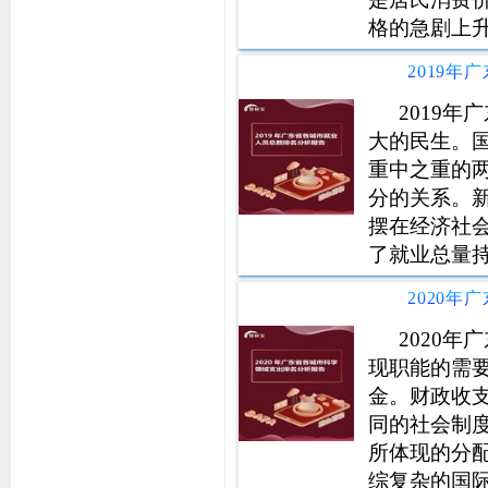
格的急剧上升
极主动把握
源配置、优
我国经济
2019
大的民生。
重中之重的
分的关系。
摆在经济社
了就业总量
劳动力市场
了重大积极
中央领导下
2020
现职能的需
金。财政收
同的社会制
所体现的分
综复杂的国