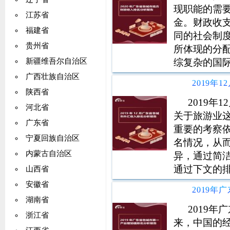
现职能的需
江苏省
金。财政收
福建省
同的社会制
贵州省
所体现的分
综复杂的国
新疆维吾尔自治区
近平同志为
广西壮族自治区
实党中央、
陕西省
质量发展要
2019
河北省
关于旅游业
广东省
重要的考察
宁夏回族自治区
名情况，从
内蒙古自治区
异，通过简
通过下文的排
山西省
的平均值为9
安徽省
地区在平均值
湖南省
2796054.3。
2019
浙江省
来，中国的