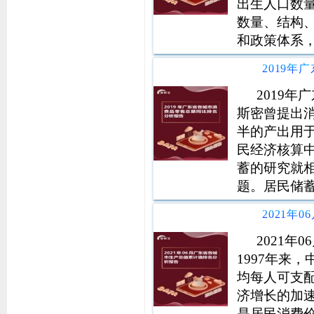
出生人口数
数量、结构
和政策体系
发展规划，
国家新征程
信息支持。
2019
斯密曾提出
半的产出用于
民经济核算
蓄的研究就
题。居民储
而储蓄率的
期造成实际
收益及渠道
2021
1997年来
均每人可支配收
济增长的加
是居民消费