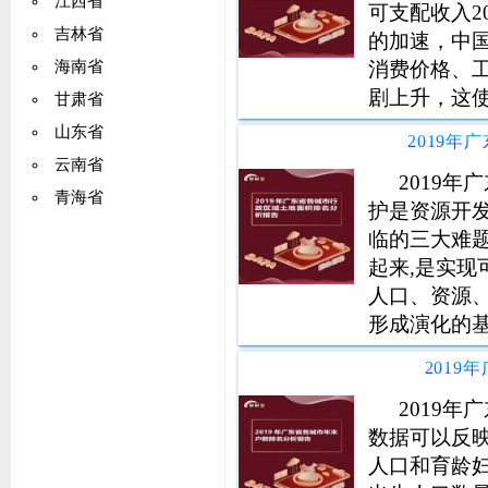
江西省
可支配收入20
吉林省
的加速，中
消费价格、
海南省
剧上升，这使
甘肃省
把握住发展
山东省
置、优化结
云南省
经济工作的
2019
青海省
护是资源开
临的三大难
起来,是实
人口、资源
形成演化的
的因素,人
201
量的事实表明
度开发利用,
2019
数据可以反
人口和育龄