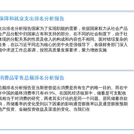
会保障和就业支出排名分析报告
业支出排名分析报告国家为了实现职能的需要，依据国家权力从社会产品
会产品分配中归国家占有和支持的部分。在不同的社会制度下，由于社
体现的分配关系的性质及收入的构成和内容也不相同。面对错综复杂的
任务，在以习近平同志为核心的党中央坚强领导下，各级财务部门深入
稳中求进工作总基调，按照高质量发展要求，聚力增效实施
村消费品零售总额排名分析报告
售总额排名分析报告亚当斯密曾提出消费是所有生产的唯一目的。而在中
年中国的最终消费率只有49.9%。在国民经济核算中，储蓄是可支配收
就相当于对消费的研究，两者其实讨论的是同一个问题。居民储蓄存款
响，而储蓄率的变化受到以下因素的影响通货膨胀率以及通货膨胀预期
地产投资、金融投资收益及渠道的变化。当我们在