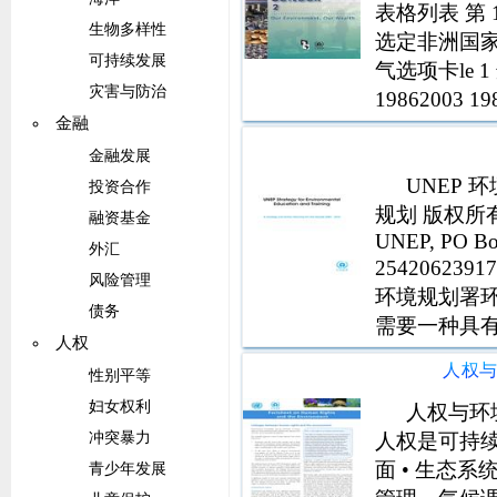
表格列表 第 
生物多样性
选定非洲国家
可持续发展
气选项卡le 
灾害与防治
19862003
金融
2 陆地和陆
金融发展
UNEP 
投资合作
规划 版权所有
融资基金
UNEP, PO Box
外汇
25420623917
风险管理
环境规划署环
债务
需要一种具
人权
够
人权
性别平等
妇女权利
人权与环
人权是可持
冲突暴力
面 • 生态
青少年发展