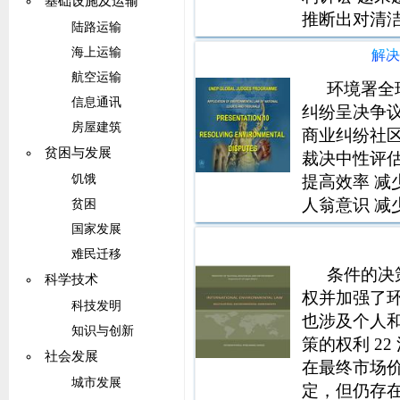
基础设施及运输
推断出对清
陆路运输
题可能会在基
海上运输
解
资源法律提
航空运输
环境署全
信息通讯
纠纷呈决争
房屋建筑
商业纠纷社
贫困与发展
裁决中性评估
提高效率 减
饥饿
人翁意识 减
贫困
达成的决定 
国家发展
作用是协助各
难民迁移
中立的第三
条件的决
科学技术
权并加强了
科技发明
也涉及个人和
知识与创新
策的权利 2
社会发展
在最终市场
城市发展
定，但仍存在