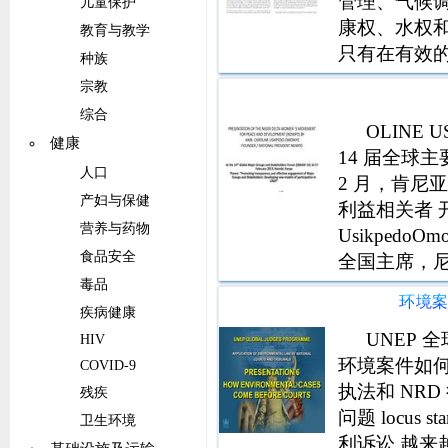
管理、气候
儿童保护
康权、水权和
教育与教学
只有在有效
种族
情权、公众
宗教
2015 年
综合
可持续发展目标
OLINE 
健康
14 届全球主要
人口
2 月，肯尼
产妇与保健
利益相关者 开发
营养与药物
Usikped
食品安全
全国主席，尼
一名妇女主要
毒品
环境
疾病健康
UNEP 
HIV
环境案件如何
COVID-9
执法和 NR
残疾
问题 locus
卫生环境
利诉讼 越来