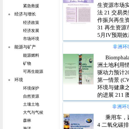
生资源市场实
紧急救援
法 21 交易
经济与增长
作振兴再生资
经济政策
31 再生资
经济发展
5月IV预期
市场环境
管理系统已
非洲环
能源与矿产
能源燃料
Biompha
矿物
洲土地利用情
驱动力预计205
可再生能源
第一情景 (CW
环境
环境与健康之
环境保护
的进展 211
自然资源
图 1
土壤土地
非洲环
大气与气候
乘用车，西
森林
4 二氧化碳
海洋