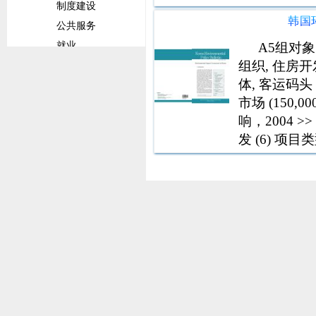
制度建设
持续未来利益
韩国
httpssustaina
公共服务
A5组对
就业
组织, 住房开发
前景概览
体, 客运码头 20
文化体育
市场 (150
旅游
响，2004 
社会服务
发 (6) 
贸易
园区片区、
贸易发展
贸易合作
商品
贸易环境
行业统计及分析
拉丁美洲和加勒比经济委员会文件