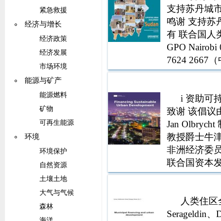
支持苏丹城市
紧急救援
鸣谢 支持苏
经济与增长
有 联合国人类
经济政策
GPO Nairobi
经济发展
7624 2667
市场环境
wwwunhabita
能源与矿产
能源燃料
i 资助可
矿物
致谢 该倡议由
Jan Olbry
可再生能源
教授爵士牛津大
环境
非洲经济委员会
环境保护
联合国资本发展
自然资源
Cities and Loc
土壤土地
大气与气候
人类住区全
森林
Serageldin、D
海洋