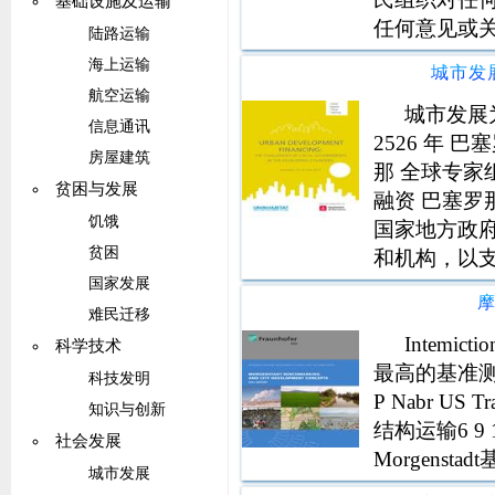
基础设施及运输
任何意见或关
陆路运输
利于移民和社
海上运输
城市发
的合作伙伴
航空运输
通过移民鼓
城市发展为
信息通讯
2526 年 巴
房屋建筑
那 全球专家
贫困与发展
融资 巴塞罗那 
饥饿
国家地方政府的
贫困
和机构，以
15 2 开幕
国家发展
难民迁移
Intemicti
科学技术
最高的基准测试和
科技发明
P Nabr US Tr
知识与创新
结构运输6 9 1 Fr
社会发展
Morgenst
城市发展