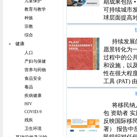
期成果包括 
儿童保护
可持续城市发
教育与教学
球层面提高对
种族
势的监测 2 公共
宗教
2S Gender Re
综合
持续发展
健康
愿景转化为
人口
过程中的公
产妇与保健
和设施，以
营养与药物
性在很大程
食品安全
工具 (PA
毒品
方式帮助确
疾病健康
可持续发展
HIV
以及未来实
将移民纳
COVID-9
包 资助者 
反映国际移民
残疾
署） 报告
卫生环境
民组织对任