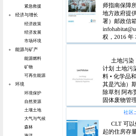
师指南保障
紧急救援
地方政府提
经济与增长
署）邮政信箱 300
经济政策
infohabita
经济发展
权，2016
市场环境
wwwunhabit
能源与矿产
能源燃料
土地污染 
矿物
计划 土地污染
料 • 化学
可再生能源
其是汽油）期
环境
除草剂 阿布
环境保护
固体废物管理
自然资源
• 似乎很丰
土壤土地
社区
业、气候变
大气与气候
CLT 
森林
起的住房存量
海洋