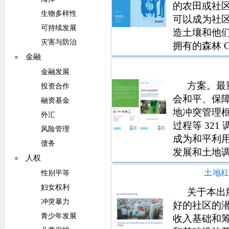
的农田或社区
生物多样性
可以成为社
可持续发展
造土壤和他们
灾害与防治
拥有的森林 
金融
管理可持续
略，如风力发电
金融发展
方案。最
投资合作
会和平、保
融资基金
地冲突管理
外汇
过程等 32
风险管理
成为和平利
债务
发展和土地调
人权
居署 2012
土地
性别平等
空间、土地
妇女权利
成员可以去
关于本出
冲突暴力
好的社区的
青少年发展
收入基础和