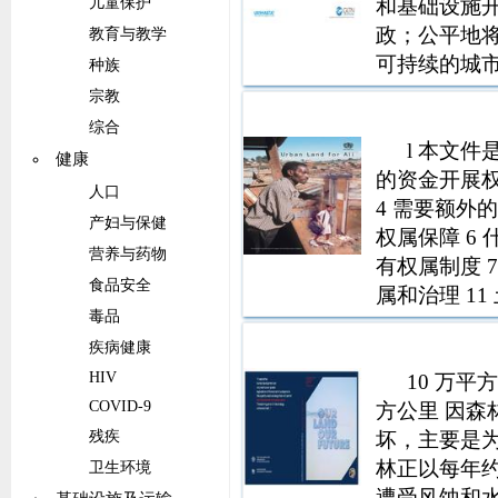
和基础设施
儿童保护
政；公平地
教育与教学
可持续的城
种族
包，包括读
宗教
土地和建筑
综合
地增值税、
l 本文
健康
的资金开展权属
人口
4 需要额外
产妇与保健
权属保障 6
营养与药物
有权属制度 7
食品安全
属和治理 11
毒品
者 13 土地所
疾病健康
HIV
10 万平
COVID-9
方公里 因森
坏，主要是
残疾
林正以每年约
卫生环境
遭受风蚀和