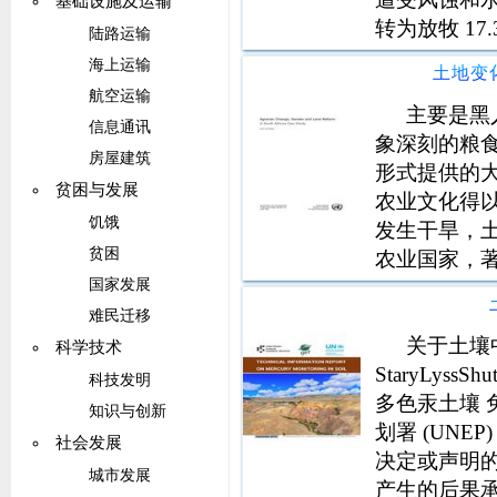
基础设施及运输
转为放牧 1
陆路运输
增加，农村
海上运输
土地变
多的土地遭
航空运输
1
主要是黑
信息通讯
象深刻的粮
房屋建筑
形式提供的
贫困与发展
农业文化得以
饥饿
发生干旱，
贫困
农业国家，著名的
说，当时农
国家发展
难民迁移
关于土壤中
科学技术
StaryLyssS
科技发明
多色汞土壤 
知识与创新
划署 (UNE
社会发展
决定或声明的
城市发展
产生的后果承