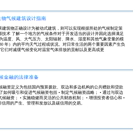
生物气候建筑设计指南
果建筑物正确设计为被动式建筑，则可以实现根据所处的气候制定策
源技术 了解一个地方的气候条件对于开发适当的设计并因此选择满足
述为温度、风、大气压力、太阳辐射、降水、湿度和其他气象变量的模
30 年）内的平均天气过程或状况。对日常生活的两个重要因素产生负
 它们对减缓气候变化对温室气体排放的贡献以及更高或更
候金融的法律准备
它将气候融资定义为包括国内预算拨款、双边和多边机构的公共赠款和贷款
如何吸引和促进气候融资包括 • 制定气候融资战略； • 通过与双边
融资； • 实施稳健而灵活的公共财政机制； • 增强投资者信心和 •
减排信用的产生、管理和发放以及碳信用的交易。