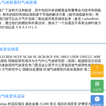
：从气候慈善到气候慈善
推广了这种方法和叙述，其中包括许多捐赠基金和董事会与技术和风险
持）相关的组织和倡议借助基于市场的解决方案（碳市场或碳补偿）和
可以从大气中去除二氧化碳并将其储存起来（参见 CarbonBrief
们有，通过他们的赠款和外展活动，推动了一个自愿且不具有法律约束力
 Y R A S O L G
候变化情景
 LECRDS NCEP NCAR NC RCM RCP SNC SRES UNDP UNFCCC WRF
 第五次评估报告 阿根廷研究海洋与大气中心气候研究部（美国）能源部厄尔尼诺
气体政府间气候变化专门委员会公里平方公里低排放气候弹性发展战略
↑
 大气研究中心 国家信息通报 区域气候模型代表浓度路径 第二次
回到顶部
公众号
的气候变化适应
lepa 村适应项目 拨款金额 25,000 美元 项目区域背景 萨摩亚大部分人
联系我们