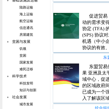
基础设施及运输
划 四种供应模式
陆路运输
海上运输
促进贸易
航空运输
动的需求变得
协定 (TFA
信息通讯
(SPS) 
房屋建筑
机遇（中小企
贫困与发展
协议的有效
饥饿
场测试标准
贫困
东
(TII) 
国家发展
东盟贸易
难民迁移
果 亚洲及
科学技术
域中心，促
科技发明
的区域政府间
知识与创新
已成为一个
社会发展
入了解该区
重点是实现 
城市发展
经合组