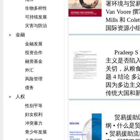
署环境与贸易
生物多样性
Van Voor
可持续发展
Mills 和 C
灾害与防治
国际资源小组秘书
金融
和第 2 节
金融发展
Pradeep
投资合作
主义是否陷入
融资基金
关切，从粮食
外汇
题 4 结论
风险管理
因为多边主
债务
传统大国和
人权
在于传统大
性别平等
哈回合谈判
妇女权利
贸易援助区
冲突暴力
纲 • 什么
青少年发展
• 贸易援助