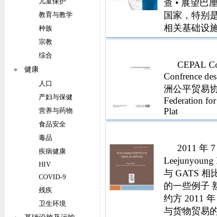
查 • 展望
儿童保护
国家，特别
教育与教学
相关基础设
种族
泛地扩大贸易
宗教
将新的政治
综合
CEPAL Co
健康
Confrence de
人口
洲公平贸易协会 Fair
产妇与保健
Federation fo
Plat
营养与药物
食品安全
毒品
2011 年
疾病健康
Leejunyo
HIV
与 GATS
COVID-9
的一些例子 
残疾
约方 2011 
卫生环境
与货物贸易