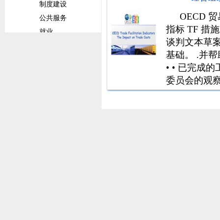
来加强和深
制度建设
作和市场一
OECD 
公共服务
指标 TF 
就业
谈判文本草
前景概览
基础。 .并
文化体育
• • 已完
旅游
委员会的观
社会服务
组织成员之
贸易
贸易发展
贸易合作
商品
贸易环境
行业统计及分析
拉丁美洲和加勒比经济委员会文件