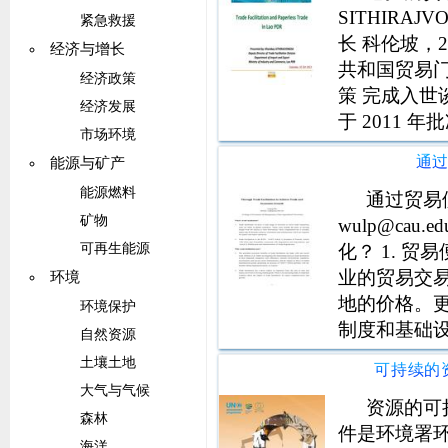
SITHIRA
紧急救援
长 科伦坡，2
经济与增长
共和国贸易门
经济政策
策 完成入世
经济发展
于 2011 
市场环境
易便利化秘书
通
能源与矿产
2012 年 6 
能源燃料
通过贸易便
矿物
wulp@cau
化？ 1. 
可再生能源
业的贸易交
环境
地的价格。
环境保护
制度和基础设施
自然资源
（与进出口
土壤土地
理）中的贸
大气与气候
资源的可
森林
件是环境署
海洋