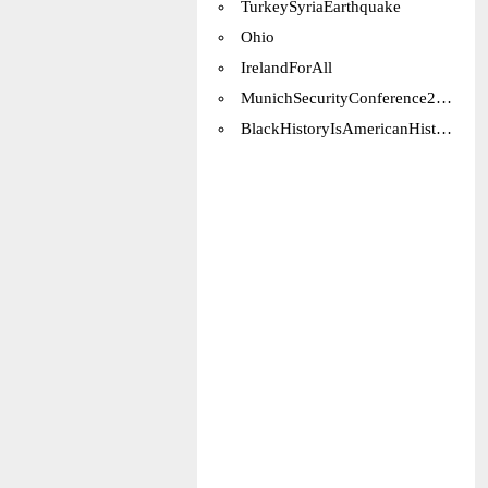
TurkeySyriaEarthquake
Ohio
IrelandForAll
MunichSecurityConference2023
BlackHistoryIsAmericanHistory