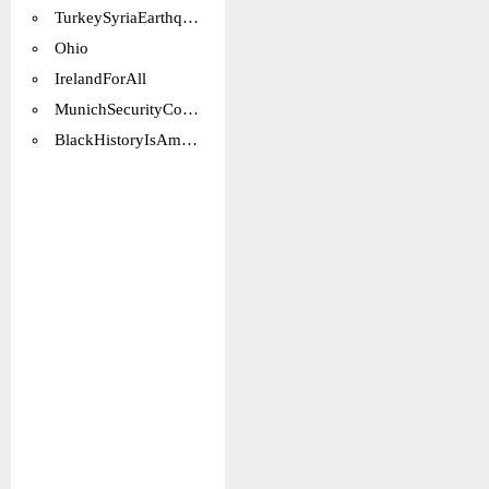
TurkeySyriaEarthquake
Ohio
IrelandForAll
MunichSecurityConference2023
BlackHistoryIsAmericanHistory