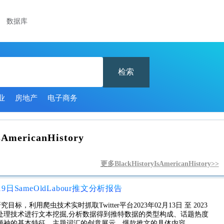
数据库
检索
业
房地产
电子商务
sAmericanHistory
更多BlackHistoryIsAmericanHistory>>
月19日SameOldLabour推文分析报告
研究目标，利用爬虫技术实时抓取Twitter平台2023年02月13日 至 2023
言处理技术进行文本挖掘,分析数据得到推特数据的类型构成、话题热度
领袖的基本特征、主题词汇的创意展示、爆款推文的具体内容。