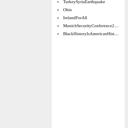
TurkeySyriaEarthquake
Ohio
IrelandForAll
MunichSecurityConference2023
BlackHistoryIsAmericanHistory