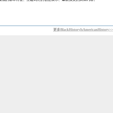
更多BlackHistoryIsAmericanHistory>>