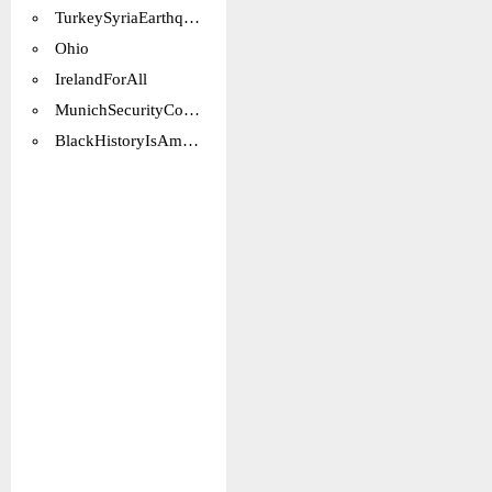
TurkeySyriaEarthquake
Ohio
IrelandForAll
MunichSecurityConference2023
BlackHistoryIsAmericanHistory